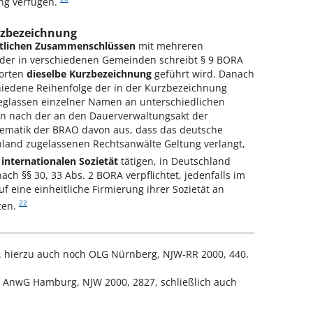
ng verfügen.
Kurzbezeichnung
rtlichen Zusammenschlüssen
mit mehreren
 oder in verschiedenen Gemeinden schreibt § 9 BORA
dorten
dieselbe Kurzbezeichnung
geführt wird. Danach
hiedene Reihenfolge der in der Kurzbezeichnung
glassen einzelner Namen an unterschiedlichen
n nach der an den Dauerverwaltungsakt der
ematik der BRAO davon aus, dass das deutsche
chland zugelassenen Rechtsanwälte Geltung verlangt,
r
internationalen Sozietät
tätigen, in Deutschland
ch §§ 30, 33 Abs. 2 BORA verpflichtet, jedenfalls im
uf eine einheitliche Firmierung ihrer Sozietät an
22
ten.
. S. hierzu auch noch OLG Nürnberg, NJW-RR 2000, 440.
; AnwG Hamburg, NJW 2000, 2827, schließlich auch