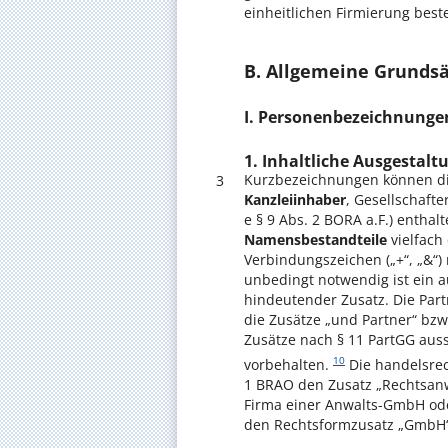
einheitlichen Firmierung best
B. Allgemeine Grunds
I. Personenbezeichnunge
1. Inhaltliche Ausgestalt
Kurzbezeichnungen können d
3
Kanzleiinhaber
, Gesellschafte
e § 9 Abs. 2 BORA a.F.) enthal
Namensbestandteile
vielfach
Verbindungszeichen („+“, „&“
unbedingt notwendig ist ein 
hindeutender Zusatz. Die Part
die Zusätze „und Partner“ bzw.
Zusätze nach § 11 PartGG auss
10
vorbehalten.
Die handelsre
1 BRAO den Zusatz „Rechtsanwa
Firma einer Anwalts-GmbH ode
den Rechtsformzusatz „GmbH“ 