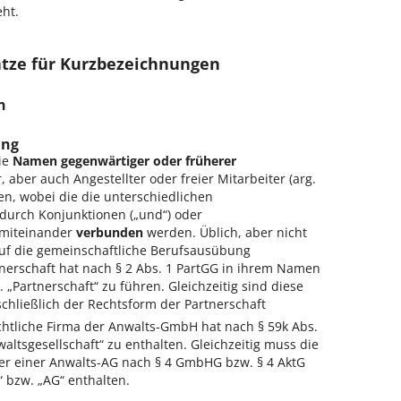
eht.
ätze für Kurzbezeichnungen
n
ung
ie
Namen gegenwärtiger oder früherer
r, aber auch Angestellter oder freier Mitarbeiter (arg.
ten, wobei die die unterschiedlichen
 durch Konjunktionen („und“) oder
) miteinander
verbunden
werden. Üblich, aber nicht
auf die gemeinschaftliche Berufsausübung
nerschaft hat nach § 2 Abs. 1 PartGG in ihrem Namen
 „Partnerschaft“ zu führen. Gleichzeitig sind diese
chließlich der Rechtsform der Partnerschaft
chtliche Firma der Anwalts-GmbH hat nach § 59k Abs.
ltsgesellschaft“ zu enthalten. Gleichzeitig muss die
r einer Anwalts-AG nach § 4 GmbHG bzw. § 4 AktG
bzw. „AG“ enthalten.