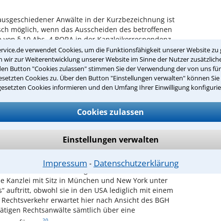
usgeschiedener Anwälte in der Kurzbezeichnung ist
sch möglich, wenn das Ausscheiden des betroffenen
 von § 10 Abs. 4 BORA in der Kanzleikorrespondenz
r
↑
§ 10 BORA Rz. 10–12).
rvice.de verwendet Cookies, um die Funktionsfähigkeit unserer Website zu 
wir zur Weiterentwicklung unserer Website im Sinne der Nutzer zusätzliche
den Button "Cookies zulassen" stimmen Sie der Verwendung der von uns fü
zeichnungen
setzten Cookies zu. Über den Button "Einstellungen verwalten" können Sie 
ngen
sind in den Grenzen des Sachlichkeitsgebots
gesetzten Cookies informieren und den Umfang Ihrer Einwilligung konfigurie
h uneingeschränkt zulässig. Dabei kann es sich um
11
Arbeitsrecht und allgemeines Zivilrecht“
, um
Cookies zulassen
12
rledigung wie „Telekanzlei X & Partner“
, aber auch
13
14
„CMS“
, um Fantasiebezeichnungen wie „Artax“
,
17
und „AdvoGarant“
oder um kombinierte
Einstellungen verwalten
18
19
ngen wie „Andersen Legal“
handeln.
Sofern die
ng einen irreführenden Eindruck erweckt, kann sie
Impressum
Datenschutzerklärung
⁃
ewerbsrechtlich unzulässig sein. Für unbedenklich
ne Kanzlei mit Sitz in München und New York unter
 auftritt, obwohl sie in den USA lediglich mit einem
r Rechtsverkehr erwartet hier nach Ansicht des BGH
 tätigen Rechtsanwälte sämtlich über eine
20