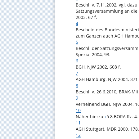
Beschl. v. 7.11.2002; vgl. daz
Satzungsversammlung an die Bu
2003, 67 f.
4
Bescheid des Bundesministerium
zum Ganzen auch AGH Hamburg
5
Beschl. der Satzungsversammlu
Spezial 2004, 93.
6
BGH, NJW 2002, 608 f.
7
AGH Hamburg, NJW 2004, 371 f
8
Beschl. v. 26.6.2010, BRAK-Mit
9
Verneinend BGH, NJW 2004, 10
10
Näher hierzu
↑
§ 8 BORA Rz. 4.
11
AGH Stuttgart, MDR 2000, 178.
12