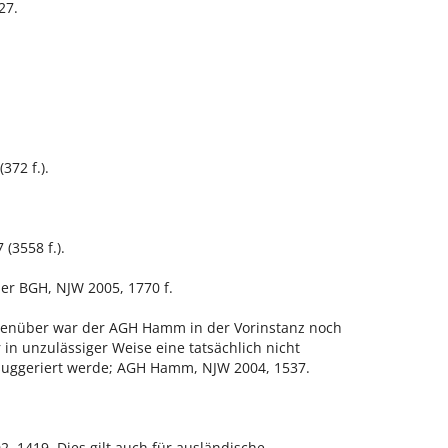
27.
72 f.).
(3558 f.).
ner BGH, NJW 2005, 1770 f.
enüber war der AGH Hamm in der Vorinstanz noch
in unzulässiger Weise eine tatsächlich nicht
 suggeriert werde; AGH Hamm, NJW 2004, 1537.
, 1419. Dies gilt auch für ausländische