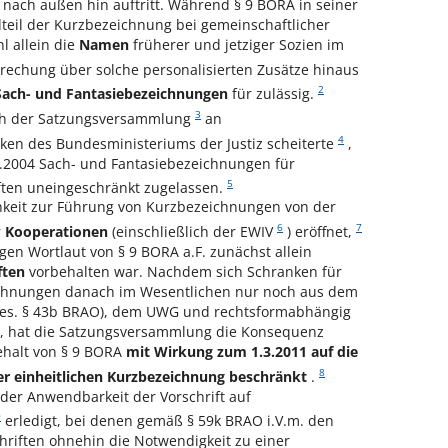
nach außen hin auftritt. Während § 9 BORA in seiner
teil der Kurzbezeichnung bei gemeinschaftlicher
 allein die
Namen
früherer und jetziger Sozien im
prechung über solche personalisierten Zusätze hinaus
2
Sach- und Fantasiebezeichnungen
für zulässig.
3
ch der Satzungsversammlung
an
4
ken des Bundesministeriums der Justiz scheiterte
,
.2004 Sach- und Fantasiebezeichnungen für
5
ten uneingeschränkt zugelassen.
chkeit zur Führung von Kurzbezeichnungen von der
6
7
r
Kooperationen
(einschließlich der EWIV
) eröffnet,
en Wortlaut von § 9 BORA a.F. zunächst allein
ften
vorbehalten war. Nachdem sich Schranken für
ichnungen danach im Wesentlichen nur noch aus dem
sbes. § 43b BRAO), dem UWG und rechtsformabhängig
, hat die Satzungsversammlung die Konsequenz
halt von § 9 BORA
mit Wirkung zum 1.3.2011 auf die
8
r einheitlichen Kurzbezeichnung beschränkt
.
 der Anwendbarkeit der Vorschrift auf
9
erledigt, bei denen gemäß § 59k BRAO i.V.m. den
chriften ohnehin die Notwendigkeit zu einer