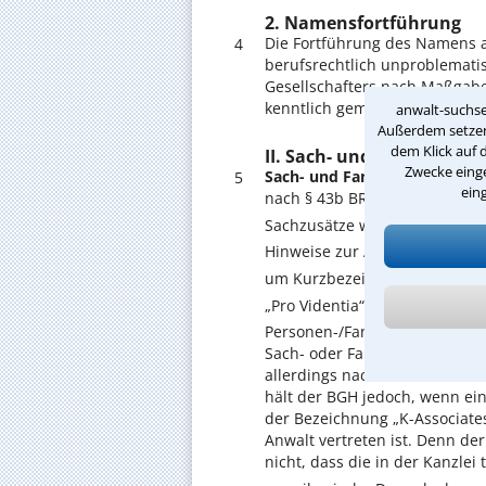
2. Namensfortführung
Die Fortführung des Namens a
4
berufsrechtlich unproblemati
Gesellschafters nach Maßgabe
kenntlich gemacht wird (nähe
anwalt-suchse
Außerdem setzen 
dem Klick auf 
II. Sach- und Fantasiebe
Zwecke einge
Sach- und Fantasiebezeichnu
5
ein
nach § 43b BRAO grundsätzlic
Sachzusätze wie „Kanzlei für 
Hinweise zur Art der Arbeitse
um Kurzbezeichnungen wie 
15
16
„Pro Videntia“
, „Legitas“
Personen-/Fantasiebezeichnu
Sach- oder Fantasiebezeichnu
allerdings nach wie vor wettb
hält der BGH jedoch, wenn ei
der Bezeichnung „K-Associates“
Anwalt vertreten ist. Denn de
nicht, dass die in der Kanzlei