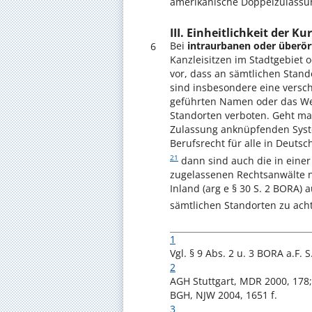
amerikanische Doppelzulassu
III. Einheitlichkeit der 
Bei
intraurbanen oder überö
6
Kanzleisitzen im Stadtgebiet
vor, dass an sämtlichen Stan
sind insbesondere eine versc
geführten Namen oder das We
Standorten verboten. Geht ma
Zulassung anknüpfenden Syst
Berufsrecht für alle in Deuts
21
dann sind auch die in eine
zugelassenen Rechtsanwälte na
Inland (arg e § 30 S. 2 BORA) a
sämtlichen Standorten zu ach
1
Vgl. § 9 Abs. 2 u. 3 BORA a.F
2
AGH Stuttgart, MDR 2000, 178
BGH, NJW 2004, 1651 f.
3