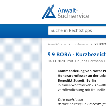
Anwalt-Suche
Für Anwälte
§ 9 BORA
§ 9 BORA - Kurzbezei
04.11.2020, Prof. Dr. Jens Bormann L
Kommentierung von Notar Pro
Honorarprofessor an der Lebn
Benedikt Strauß, Berlin
in Gaier/Wolf/Göcken - Anwaltl
Veröffentlichung mit freundl
Zitierempfehlung:
Bormann/Strauß in Gaier/Wolf/Göc