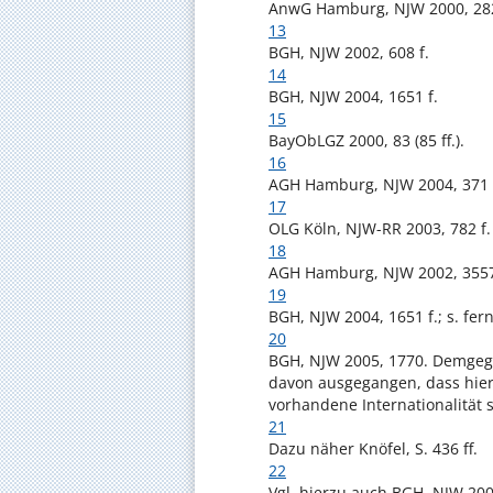
AnwG Hamburg, NJW 2000, 28
13
BGH, NJW 2002, 608 f.
14
BGH, NJW 2004, 1651 f.
15
BayObLGZ 2000, 83 (85 ff.).
16
AGH Hamburg, NJW 2004, 371 (3
17
OLG Köln, NJW-RR 2003, 782 f.
18
AGH Hamburg, NJW 2002, 3557 
19
BGH, NJW 2004, 1651 f.; s. fer
20
BGH, NJW 2005, 1770. Demgeg
davon ausgegangen, dass hier 
vorhandene Internationalität
21
Dazu näher Knöfel, S. 436 ff.
22
Vgl. hierzu auch BGH, NJW 2002