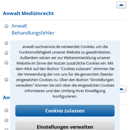
Anwalt Medizinrecht
Anwalt
Behandlungsfehler
Anwalt Gesundheitsrecht
anwalt-suchservice.de verwendet Cookies, um die
Anwalt Patientenrecht
Funktionsfähigkeit unserer Website zu gewährleisten.
Außerdem setzen wir zur Weiterentwicklung unserer
Anwalt
Website im Sinne der Nutzer zusätzliche Cookies ein. Mit
Patientenverfügung
dem Klick auf den Button "Cookies zulassen" stimmen Sie
der Verwendung der von uns für die genannten Zwecke
Anwalt Schmerzensgeld
eingesetzten Cookies zu. Über den Button "Einstellungen
verwalten" können Sie sich über die eingesetzten Cookies
informieren und den Umfang Ihrer Einwilligung
konfigurieren.
Anwalt Mietrecht
Anwalt Eigenbedarf
Cookies zulassen
Anwalt Mieter
Einstellungen verwalten
Anwalt Mieterschutz