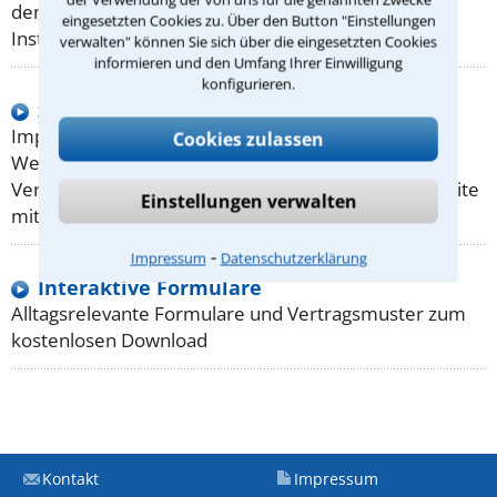
den Zivil- und den Arbeitsgerichten in der ersten
eingesetzten Cookies zu. Über den Button "Einstellungen
Instanz.
verwalten" können Sie sich über die eingesetzten Cookies
informieren und den Umfang Ihrer Einwilligung
konfigurieren.
zum Impressum-Generator
Impressum: Für jede geschäftsmäßig betriebene
Cookies zulassen
Website ein MUSS! Wer nicht nur zum privaten
Vergnügen eine Website betreibt, muss seine Website
Einstellungen verwalten
mit einem Impressum ausstatten.
⁃
Impressum
Datenschutzerklärung
Interaktive Formulare
Alltagsrelevante Formulare und Vertragsmuster zum
kostenlosen Download
Kontakt
Impressum