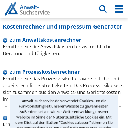
Kostenrechner und Impressum-Generator
zum Anwalts­kostenrechner
Ermitteln Sie die Anwaltskosten für zivilrechtliche
Beratung und Tätigkeiten.
zum Prozess­kostenrechner
Ermitteln Sie das Prozessrisiko für zivilrechtliche und
arbeitsrechtliche Streitigkeiten. Das Prozessrisiko setzt
sich zusammen aus den Anwalts- und Gerichtskosten
im Falle einer Klage.
anwalt-suchservice.de verwendet Cookies, um die
Funktionsfähigkeit unserer Website zu gewährleisten.
Außerdem setzen wir zur Weiterentwicklung unserer
zum Gerichts­kostenrechner
Website im Sinne der Nutzer zusätzliche Cookies ein. Mit
dem Klick auf den Button "Cookies zulassen" stimmen Sie
Ermitteln Sie die Gerichtsgebühren für Prozesse vor
der Verwendung der von uns für die genannten Zwecke