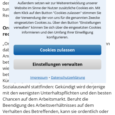
der Kündigung Ihres Arbeitsvertrages am besten zu
Außerdem setzen wir zur Weiterentwicklung unserer
Website im Sinne der Nutzer zusätzliche Cookies ein. Mit
tun ist, erläutert Ihnen einer der versierten
dem Klick auf den Button "Cookies zulassen" stimmen Sie
Rechtsanwälte in Günzburg.
der Verwendung der von uns für die genannten Zwecke
eingesetzten Cookies zu. Über den Button "Einstellungen
Ordentliche Kündigung: Womit müssen Sie
verwalten" können Sie sich über die eingesetzten Cookies
informieren und den Umfang Ihrer Einwilligung
rechnen?
konfigurieren.
„Ordentlich“ wird ein Arbeitsverhältnis beendet, wenn
dabei die herkömmliche Kündigungsfrist zur
Cookies zulassen
Anwendung kommt. Meist spielen dabei
betriebsbedingte oder personenbedingte Gründe –
Einstellungen verwalten
wie eine lange Erkrankung - eine Rolle. Vor einer
betriebsbedingten Entlassung muss bei Geltung des
⁃
Impressum
Datenschutzerklärung
Kündigungsschutzgesetzes (auch in Günzburg) eine
Sozialauswahl stattfinden: Gekündigt wird derjenige
mit den wenigsten Unterhaltspflichten und den besten
Chancen auf dem Arbeitsmarkt. Beruht die
Beendigung des Arbeitsverhältnisses auf dem
Verhalten des Betreffenden, kann sie ordentlich oder