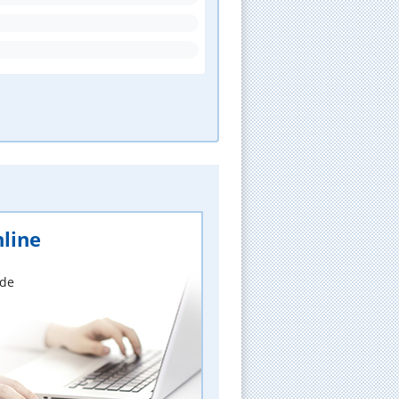
line
nde