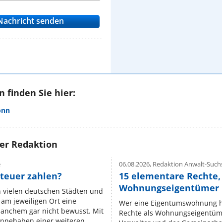
 finden Sie hier:
onn
rer Redaktion
e
06.08.2026,
Redaktion Anwalt-Suchs
teuer zahlen?
15 elementare Rechte, 
Wohnungseigentümer k
n vielen deutschen Städten und
am jeweiligen Ort eine
Wer eine Eigentumswohnung hat
manchem gar nicht bewusst. Mit
Rechte als Wohnungseigentüm
nnehaben einer weiteren ...