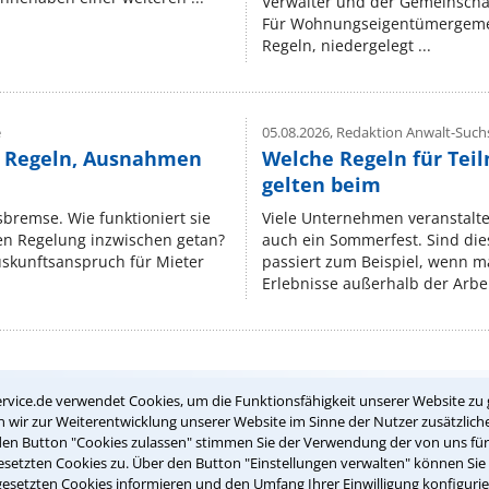
Verwalter und der Gemeinschaf
Für Wohnungseigentümergemei
Regeln, niedergelegt ...
e
05.08.2026,
Redaktion Anwalt-Suchs
e Regeln, Ausnahmen
Welche Regeln für Teil
gelten beim
isbremse. Wie funktioniert sie
Viele Unternehmen veranstalt
nen Regelung inzwischen getan?
auch ein Sommerfest. Sind dies
uskunftsanspruch für Mieter
passiert zum Beispiel, wenn m
Erlebnisse außerhalb der Arbeit
Teste Dein Rechtswissen
rvice.de verwendet Cookies, um die Funktionsfähigkeit unserer Website zu 
wir zur Weiterentwicklung unserer Website im Sinne der Nutzer zusätzliche
den Button "Cookies zulassen" stimmen Sie der Verwendung der von uns fü
setzten Cookies zu. Über den Button "Einstellungen verwalten" können Sie 
suche?
gesetzten Cookies informieren und den Umfang Ihrer Einwilligung konfigurie