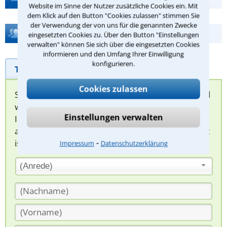
Website im Sinne der Nutzer zusätzliche Cookies ein. Mit
dem Klick auf den Button "Cookies zulassen" stimmen Sie
der Verwendung der von uns für die genannten Zwecke
Hilfe bei Ihrer Anwaltsuche?
eingesetzten Cookies zu. Über den Button "Einstellungen
verwalten" können Sie sich über die eingesetzten Cookies
informieren und den Umfang Ihrer Einwilligung
konfigurieren.
Telefonhilfe
Beratungsanfrage
Cookies zulassen
Sie können hier Ihren Fall schildern. Anschließend
werden sich spezialisierte Rechtsanwälte bei
Einstellungen verwalten
Ihnen melden, um das weitere Vorgehen
abzuklären. Die Rückmeldung durch einen Anwalt
⁃
ist für Sie kostenlos.
Impressum
Datenschutzerklärung
(Anrede)