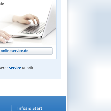
nde
onlineservice.de
serer
Service
Rubrik.
Infos & Start