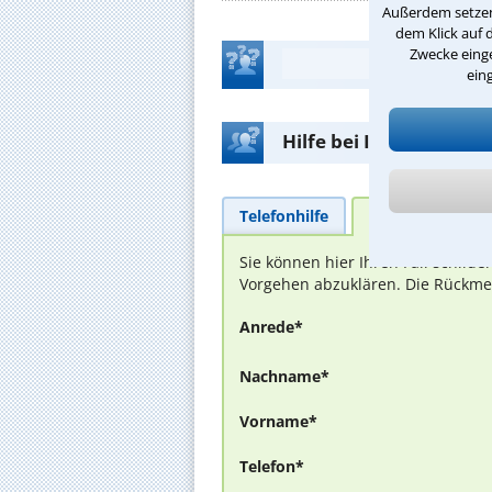
Außerdem setzen 
dem Klick auf 
Zwecke einge
ein
Hilfe bei Ihrer Anwalt
Telefonhilfe
Beratungsanfra
Sie können hier Ihren Fall schild
Vorgehen abzuklären. Die Rückmel
Anrede*
Nachname*
Vorname*
Telefon*