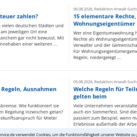
e
06.08.2026,
Redaktion Anwalt-Suchs
teuer zahlen?
15 elementare Rechte, 
Wohnungseigentümer k
n vielen deutschen Städten und
am jeweiligen Ort eine
Wer eine Eigentumswohnung hat
manchem gar nicht bewusst. Mit
Rechte als Wohnungseigentüm
nnehaben einer weiteren ...
Verwalter und der Gemeinschaf
Für Wohnungseigentümergemei
Regeln, niedergelegt ...
e
05.08.2026,
Redaktion Anwalt-Suchs
e Regeln, Ausnahmen
Welche Regeln für Teil
gelten beim
isbremse. Wie funktioniert sie
Viele Unternehmen veranstalt
nen Regelung inzwischen getan?
auch ein Sommerfest. Sind dies
uskunftsanspruch für Mieter
passiert zum Beispiel, wenn m
Erlebnisse außerhalb der Arbeit
rvice.de verwendet Cookies, um die Funktionsfähigkeit unserer Website zu 