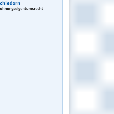
 Schledorn
 Wohnungseigentumsrecht