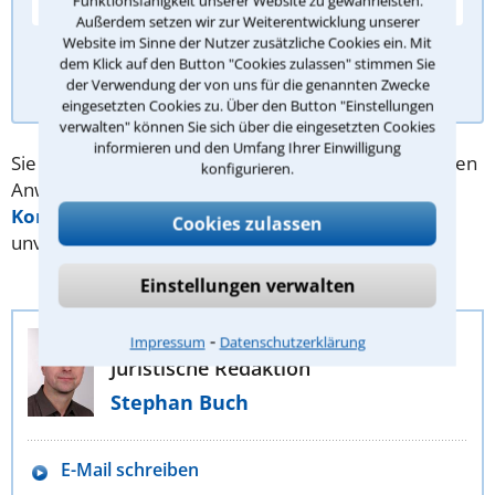
Funktionsfähigkeit unserer Website zu gewährleisten.
Außerdem setzen wir zur Weiterentwicklung unserer
Website im Sinne der Nutzer zusätzliche Cookies ein. Mit
dem Klick auf den Button "Cookies zulassen" stimmen Sie
Antwort überprüfen
der Verwendung der von uns für die genannten Zwecke
eingesetzten Cookies zu. Über den Button "Einstellungen
verwalten" können Sie sich über die eingesetzten Cookies
informieren und den Umfang Ihrer Einwilligung
Sie benötigen Hilfe bei Ihrer Suche nach dem richtigen
konfigurieren.
Anwalt? Dann schreiben Sie uns über unser
Kontaktformular
. Wir helfen Ihnen kostenlos und
Cookies zulassen
unverbindlich.
Einstellungen verwalten
⁃
Anwalt-Suchservice
Impressum
Datenschutzerklärung
Juristische Redaktion
Stephan Buch
E-Mail schreiben