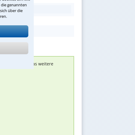
r die genannten
sich über die
ren.
nen melden, um das weitere