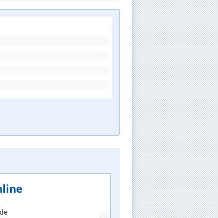
line
nde