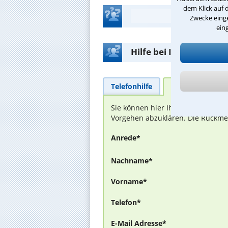
dem Klick auf 
Zwecke einge
ein
Hilfe bei Ihrer Anwalt
Telefonhilfe
Beratungsanfra
Sie können hier Ihren Fall schild
Vorgehen abzuklären. Die Rückmel
Anrede*
Nachname*
Vorname*
Telefon*
E-Mail Adresse*