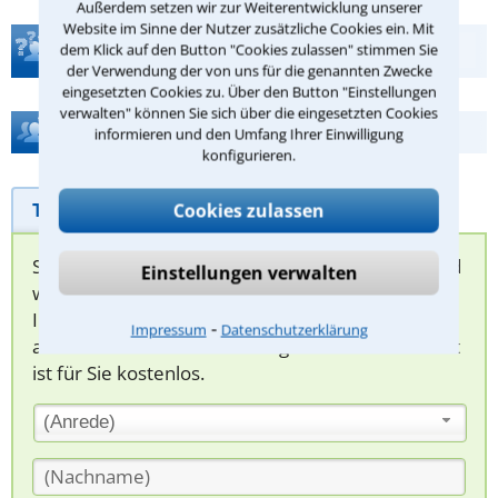
Außerdem setzen wir zur Weiterentwicklung unserer
Website im Sinne der Nutzer zusätzliche Cookies ein. Mit
Teste Dein Rechtswissen
dem Klick auf den Button "Cookies zulassen" stimmen Sie
der Verwendung der von uns für die genannten Zwecke
eingesetzten Cookies zu. Über den Button "Einstellungen
verwalten" können Sie sich über die eingesetzten Cookies
Hilfe bei Ihrer Anwaltsuche?
informieren und den Umfang Ihrer Einwilligung
konfigurieren.
Telefonhilfe
Beratungsanfrage
Cookies zulassen
Sie können hier Ihren Fall schildern. Anschließend
Einstellungen verwalten
werden sich spezialisierte Rechtsanwälte bei
Ihnen melden, um das weitere Vorgehen
⁃
Impressum
Datenschutzerklärung
abzuklären. Die Rückmeldung durch einen Anwalt
ist für Sie kostenlos.
(Anrede)