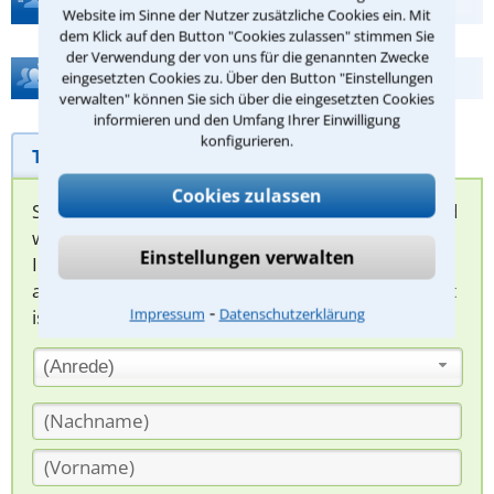
Website im Sinne der Nutzer zusätzliche Cookies ein. Mit
dem Klick auf den Button "Cookies zulassen" stimmen Sie
der Verwendung der von uns für die genannten Zwecke
Hilfe bei Ihrer Anwaltsuche?
eingesetzten Cookies zu. Über den Button "Einstellungen
verwalten" können Sie sich über die eingesetzten Cookies
informieren und den Umfang Ihrer Einwilligung
konfigurieren.
Telefonhilfe
Beratungsanfrage
Cookies zulassen
Sie können hier Ihren Fall schildern. Anschließend
werden sich spezialisierte Rechtsanwälte bei
Einstellungen verwalten
Ihnen melden, um das weitere Vorgehen
abzuklären. Die Rückmeldung durch einen Anwalt
⁃
Impressum
Datenschutzerklärung
ist für Sie kostenlos.
(Anrede)