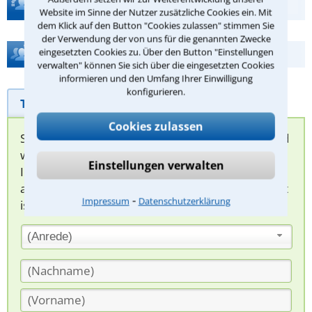
Teste Dein Rechtswissen
Website im Sinne der Nutzer zusätzliche Cookies ein. Mit
dem Klick auf den Button "Cookies zulassen" stimmen Sie
der Verwendung der von uns für die genannten Zwecke
eingesetzten Cookies zu. Über den Button "Einstellungen
Hilfe bei Ihrer Anwaltsuche?
verwalten" können Sie sich über die eingesetzten Cookies
informieren und den Umfang Ihrer Einwilligung
konfigurieren.
Telefonhilfe
Beratungsanfrage
Cookies zulassen
Sie können hier Ihren Fall schildern. Anschließend
werden sich spezialisierte Rechtsanwälte bei
Einstellungen verwalten
Ihnen melden, um das weitere Vorgehen
abzuklären. Die Rückmeldung durch einen Anwalt
⁃
Impressum
Datenschutzerklärung
ist für Sie kostenlos.
(Anrede)