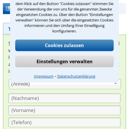
dem Klick auf den Button "Cookies zulassen" stimmen Sie
Hilfe bei Ihrer Anwaltsuche?
der Verwendung der von uns für die genannten Zwecke
eingesetzten Cookies zu. Über den Button "Einstellungen
verwalten" können Sie sich über die eingesetzten Cookies
informieren und den Umfang Ihrer Einwilligung
Telefonhilfe
Beratungsanfrage
konfigurieren.
Sie können hier Ihren Fall schildern. Anschließend
Cookies zulassen
werden sich spezialisierte Rechtsanwälte bei
Ihnen melden, um das weitere Vorgehen
Einstellungen verwalten
abzuklären. Die Rückmeldung durch einen Anwalt
ist für Sie kostenlos.
⁃
Impressum
Datenschutzerklärung
(Anrede)