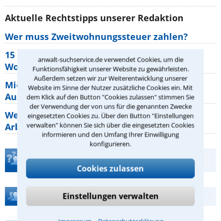
Aktuelle Rechtstipps unserer Redaktion
Wer muss Zweitwohnungssteuer zahlen?
15 elementare Rechte, die jeder
anwalt-suchservice.de verwendet Cookies, um die
Wohnungseigentümer kennen sollte
Funktionsfähigkeit unserer Website zu gewährleisten.
Außerdem setzen wir zur Weiterentwicklung unserer
Mietpreisbremse 2026: Alle Regeln,
Website im Sinne der Nutzer zusätzliche Cookies ein. Mit
Ausnahmen und Rechte für Mieter
dem Klick auf den Button "Cookies zulassen" stimmen Sie
der Verwendung der von uns für die genannten Zwecke
Welche Regeln für Teilnahme, Urlaub,
eingesetzten Cookies zu. Über den Button "Einstellungen
verwalten" können Sie sich über die eingesetzten Cookies
Arbeitszeit gelten beim
informieren und den Umfang Ihrer Einwilligung
konfigurieren.
Teste Dein Rechtswissen
Cookies zulassen
Hilfe bei Ihrer Anwaltsuche?
Einstellungen verwalten
⁃