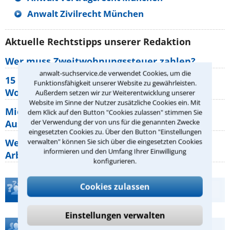
Anwalt Zivilrecht München
Aktuelle Rechtstipps unserer Redaktion
Wer muss Zweitwohnungssteuer zahlen?
anwalt-suchservice.de verwendet Cookies, um die
15 elementare Rechte, die jeder
Funktionsfähigkeit unserer Website zu gewährleisten.
Wohnungseigentümer kennen sollte
Außerdem setzen wir zur Weiterentwicklung unserer
Website im Sinne der Nutzer zusätzliche Cookies ein. Mit
Mietpreisbremse 2026: Alle Regeln,
dem Klick auf den Button "Cookies zulassen" stimmen Sie
der Verwendung der von uns für die genannten Zwecke
Ausnahmen und Rechte für Mieter
eingesetzten Cookies zu. Über den Button "Einstellungen
Welche Regeln für Teilnahme, Urlaub,
verwalten" können Sie sich über die eingesetzten Cookies
informieren und den Umfang Ihrer Einwilligung
Arbeitszeit gelten beim
konfigurieren.
Cookies zulassen
Teste Dein Rechtswissen
Einstellungen verwalten
Hilfe bei Ihrer Anwaltsuche?