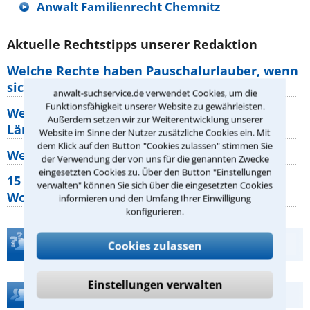
Anwalt Familienrecht Chemnitz
Aktuelle Rechtstipps unserer Redaktion
Welche Rechte haben Pauschalurlauber, wenn
sich die Abflugzeiten Ihres
anwalt-suchservice.de verwendet Cookies, um die
Funktionsfähigkeit unserer Website zu gewährleisten.
Welche Rechte habe ich, wenn die Nachbarn
Außerdem setzen wir zur Weiterentwicklung unserer
Lärm machen?
Website im Sinne der Nutzer zusätzliche Cookies ein. Mit
dem Klick auf den Button "Cookies zulassen" stimmen Sie
Wer muss Zweitwohnungssteuer zahlen?
der Verwendung der von uns für die genannten Zwecke
eingesetzten Cookies zu. Über den Button "Einstellungen
15 elementare Rechte, die jeder
verwalten" können Sie sich über die eingesetzten Cookies
Wohnungseigentümer kennen sollte
informieren und den Umfang Ihrer Einwilligung
konfigurieren.
Teste Dein Rechtswissen
Cookies zulassen
Einstellungen verwalten
Hilfe bei Ihrer Anwaltsuche?