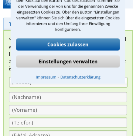
dem Klick auf den Button "Cookies zulassen" stimmen Sie
Hilfe bei Ihrer Anwaltsuche?
der Verwendung der von uns für die genannten Zwecke
eingesetzten Cookies zu. Über den Button "Einstellungen
verwalten" können Sie sich über die eingesetzten Cookies
Telefonhilfe
Beratungsanfrage
informieren und den Umfang Ihrer Einwilligung
konfigurieren.
Sie können hier Ihren Fall schildern. Anschließend
Cookies zulassen
werden sich spezialisierte Rechtsanwälte bei
Ihnen melden, um das weitere Vorgehen
abzuklären. Die Rückmeldung durch einen Anwalt
Einstellungen verwalten
ist für Sie kostenlos.
⁃
Impressum
Datenschutzerklärung
(Anrede)