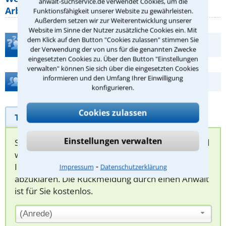
anwalt-suchservice.de verwendet Cookies, um die
Arbeitszeit gelten beim
Funktionsfähigkeit unserer Website zu gewährleisten.
Außerdem setzen wir zur Weiterentwicklung unserer
Website im Sinne der Nutzer zusätzliche Cookies ein. Mit
dem Klick auf den Button "Cookies zulassen" stimmen Sie
Teste Dein Rechtswissen
der Verwendung der von uns für die genannten Zwecke
eingesetzten Cookies zu. Über den Button "Einstellungen
verwalten" können Sie sich über die eingesetzten Cookies
informieren und den Umfang Ihrer Einwilligung
Hilfe bei Ihrer Anwaltsuche?
konfigurieren.
Cookies zulassen
Telefonhilfe
Beratungsanfrage
Einstellungen verwalten
Sie können hier Ihren Fall schildern. Anschließend
werden sich spezialisierte Rechtsanwälte bei
⁃
Ihnen melden, um das weitere Vorgehen
Impressum
Datenschutzerklärung
abzuklären. Die Rückmeldung durch einen Anwalt
ist für Sie kostenlos.
(Anrede)