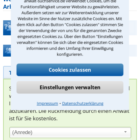
anwalt-suchservice.de verwendet Cookies, um die
Arbeitszeit gelten beim
Funktionsfähigkeit unserer Website zu gewährleisten.
Außerdem setzen wir zur Weiterentwicklung unserer
Website im Sinne der Nutzer zusätzliche Cookies ein. Mit
dem Klick auf den Button "Cookies zulassen" stimmen Sie
Teste Dein Rechtswissen
der Verwendung der von uns für die genannten Zwecke
eingesetzten Cookies zu. Über den Button "Einstellungen
verwalten" können Sie sich über die eingesetzten Cookies
informieren und den Umfang Ihrer Einwilligung
Hilfe bei Ihrer Anwaltsuche?
konfigurieren.
Cookies zulassen
Telefonhilfe
Beratungsanfrage
Einstellungen verwalten
Sie können hier Ihren Fall schildern. Anschließend
werden sich spezialisierte Rechtsanwälte bei
⁃
Ihnen melden, um das weitere Vorgehen
Impressum
Datenschutzerklärung
abzuklären. Die Rückmeldung durch einen Anwalt
ist für Sie kostenlos.
(Anrede)