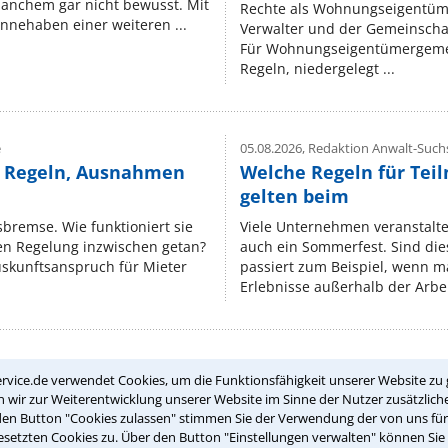
manchem gar nicht bewusst. Mit
Rechte als Wohnungseigentüm
nnehaben einer weiteren ...
Verwalter und der Gemeinschaf
Für Wohnungseigentümergemei
Regeln, niedergelegt ...
e
05.08.2026,
Redaktion Anwalt-Suchs
e Regeln, Ausnahmen
Welche Regeln für Teil
gelten beim
isbremse. Wie funktioniert sie
Viele Unternehmen veranstalt
nen Regelung inzwischen getan?
auch ein Sommerfest. Sind dies
uskunftsanspruch für Mieter
passiert zum Beispiel, wenn m
Erlebnisse außerhalb der Arbeit
rvice.de verwendet Cookies, um die Funktionsfähigkeit unserer Website zu 
Teste Dein Rechtswissen
wir zur Weiterentwicklung unserer Website im Sinne der Nutzer zusätzliche
den Button "Cookies zulassen" stimmen Sie der Verwendung der von uns fü
setzten Cookies zu. Über den Button "Einstellungen verwalten" können Sie 