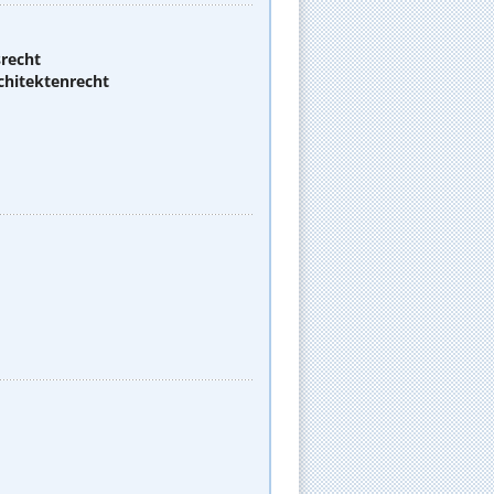
srecht
chitektenrecht