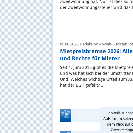
Zweitwohnung hat. Nur ist dies so 
der Zweitwohnungssteuer wird das I
05.08.2026,
Redaktion Anwalt-Suchservic
Mietpreisbremse 2026: All
und Rechte für Mieter
Seit 1. Juni 2015 gibt es die Mietpre
und was hat sich bei der umstritte
Und: Welches wichtige Urteil zum A
hat der BGH gefällt? ...
anwalt-suchse
Außerdem setzen 
dem Klick auf 
Zwecke einge