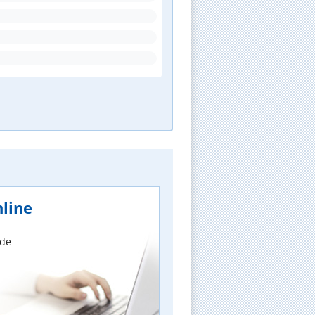
line
nde