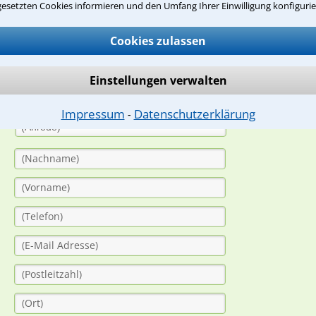
suche?
gesetzten Cookies informieren und den Umfang Ihrer Einwilligung konfigurie
Cookies zulassen
ge
Einstellungen verwalten
ern. Anschließend werden sich spezialisierte Rechtsanwälte bei Ih
dung durch einen Anwalt ist für Sie kostenlos.
Impressum
Datenschutzerklärung
⁃
(Anrede)