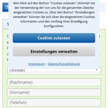
dem Klick auf den Button "Cookies zulassen" stimmen Sie
Hilfe bei Ihrer Anwaltsuche?
der Verwendung der von uns für die genannten Zwecke
eingesetzten Cookies zu. Über den Button "Einstellungen
verwalten" können Sie sich über die eingesetzten Cookies
informieren und den Umfang Ihrer Einwilligung
Telefonhilfe
Beratungsanfrage
konfigurieren.
Sie können hier Ihren Fall schildern. Anschließend
Cookies zulassen
werden sich spezialisierte Rechtsanwälte bei
Ihnen melden, um das weitere Vorgehen
Einstellungen verwalten
abzuklären. Die Rückmeldung durch einen Anwalt
ist für Sie kostenlos.
⁃
Impressum
Datenschutzerklärung
(Anrede)