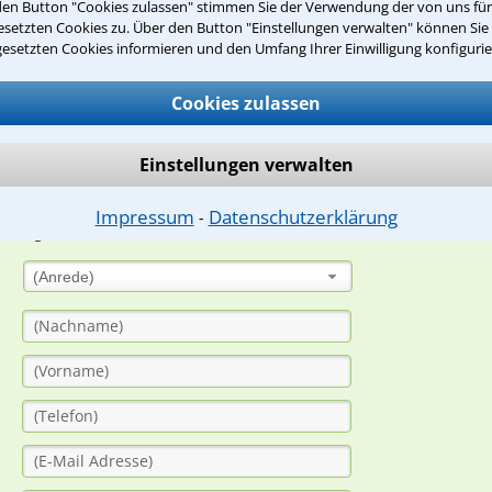
den Button "Cookies zulassen" stimmen Sie der Verwendung der von uns fü
Teste Dein Rechtswissen
setzten Cookies zu. Über den Button "Einstellungen verwalten" können Sie 
gesetzten Cookies informieren und den Umfang Ihrer Einwilligung konfigurie
suche?
Cookies zulassen
Einstellungen verwalten
ge
ern. Anschließend werden sich spezialisierte Rechtsanwälte bei Ih
Impressum
Datenschutzerklärung
⁃
dung durch einen Anwalt ist für Sie kostenlos.
(Anrede)