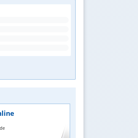
line
nde