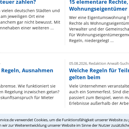
teuer zahlen?
15 elementare Rechte, 
Wohnungseigentümer k
n vielen deutschen Städten und
am jeweiligen Ort eine
Wer eine Eigentumswohnung hat
manchem gar nicht bewusst. Mit
Rechte als Wohnungseigentüm
nnehaben einer weiteren ...
Verwalter und der Gemeinschaf
Für Wohnungseigentümergemei
Regeln, niedergelegt ...
e
05.08.2026,
Redaktion Anwalt-Suchs
e Regeln, Ausnahmen
Welche Regeln für Teil
gelten beim
isbremse. Wie funktioniert sie
Viele Unternehmen veranstalt
nen Regelung inzwischen getan?
auch ein Sommerfest. Sind dies
uskunftsanspruch für Mieter
passiert zum Beispiel, wenn m
Erlebnisse außerhalb der Arbeit
rvice.de verwendet Cookies, um die Funktionsfähigkeit unserer Website zu 
wir zur Weiterentwicklung unserer Website im Sinne der Nutzer zusätzliche