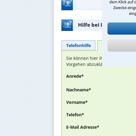
dem Klick auf 
Zwecke einge
ein
Hilfe bei Ihrer Anwalt
Telefonhilfe
Beratungsanfra
Sie können hier Ihren Fall schild
Vorgehen abzuklären. Die Rückmel
Anrede*
Nachname*
Vorname*
Telefon*
E-Mail Adresse*