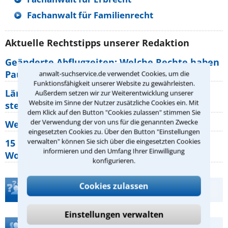
Fachanwalt für Familienrecht
Aktuelle Rechtstipps unserer Redaktion
Geänderte Abflugzeiten: Welche Rechte haben
Pauschalurlauber?
anwalt-suchservice.de verwendet Cookies, um die
Funktionsfähigkeit unserer Website zu gewährleisten.
Lärm von den Nachbarn: Welche Rechte
Außerdem setzen wir zur Weiterentwicklung unserer
Website im Sinne der Nutzer zusätzliche Cookies ein. Mit
stehen mir zu?
dem Klick auf den Button "Cookies zulassen" stimmen Sie
der Verwendung der von uns für die genannten Zwecke
Wer muss Zweitwohnungssteuer zahlen?
eingesetzten Cookies zu. Über den Button "Einstellungen
verwalten" können Sie sich über die eingesetzten Cookies
15 elementare Rechte, die jeder
informieren und den Umfang Ihrer Einwilligung
Wohnungseigentümer kennen sollte
konfigurieren.
Cookies zulassen
Teste Dein Rechtswissen
Einstellungen verwalten
Hilfe bei Ihrer Anwaltsuche?