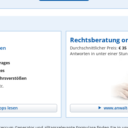
Rechtsberatung on
ten
Durchschnittlicher Preis:
€ 35
Antworten in unter einer Stu
rages
ges
hrsverstößen
c.
pps lesen
www.anwalt-
essum-Generator und alltagsrelevante Formulare finden Sie in un