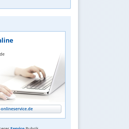
line
nde
onlineservice.de
serer
Service
Rubrik.