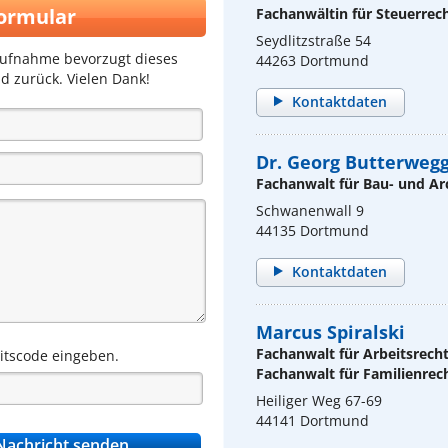
ormular
Fachanwältin für Steuerrec
Seydlitzstraße 54
aufnahme bevorzugt dieses
44263 Dortmund
d zurück. Vielen Dank!
Kontaktdaten
Dr. Georg Butterweg
Fachanwalt für Bau- und Ar
Schwanenwall 9
44135 Dortmund
Kontaktdaten
Marcus Spiralski
Fachanwalt für Arbeitsrech
eitscode eingeben.
Fachanwalt für Familienrec
Heiliger Weg 67-69
44141 Dortmund