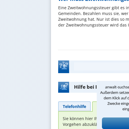
Eine Zweitwohnungssteuer gibt es i
Gemeinden. Bezahlen muss sie, wer 
Zweitwohnung hat. Nur ist dies so 
der Zweitwohnungssteuer wird das I
Hilfe bei Ihrer Anwalt
anwalt-suchse
Außerdem setzen 
dem Klick auf 
Zwecke einge
Telefonhilfe
Beratungsanfra
ein
Sie können hier Ihren Fall schild
Vorgehen abzuklären. Die Rückmel