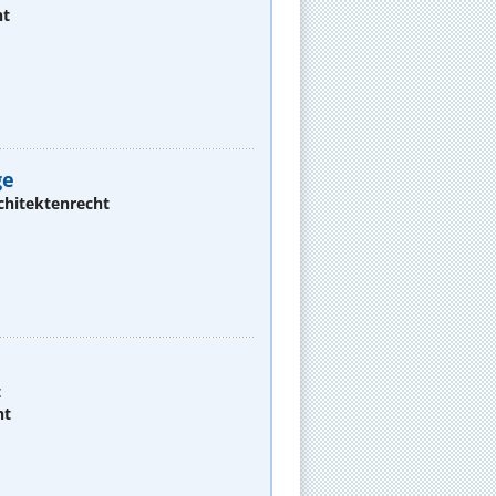
ht
ge
chitektenrecht
t
ht