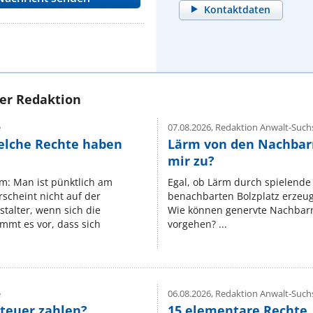
Kontaktdaten
rer Redaktion
e
07.08.2026,
Redaktion Anwalt-Suchs
elche Rechte haben
Lärm von den Nachbar
mir zu?
um: Man ist pünktlich am
Egal, ob Lärm durch spielende 
rscheint nicht auf der
benachbarten Bolzplatz erzeugt 
stalter, wenn sich die
Wie können genervte Nachbarn
mmt es vor, dass sich
vorgehen? ...
e
06.08.2026,
Redaktion Anwalt-Suchs
teuer zahlen?
15 elementare Rechte, 