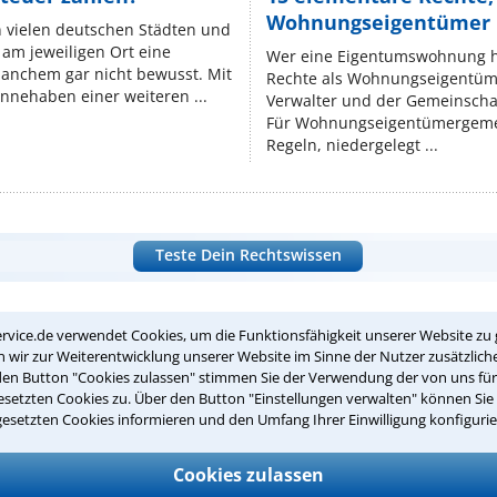
Wohnungseigentümer k
n vielen deutschen Städten und
am jeweiligen Ort eine
Wer eine Eigentumswohnung hat
manchem gar nicht bewusst. Mit
Rechte als Wohnungseigentüm
nnehaben einer weiteren ...
Verwalter und der Gemeinschaf
Für Wohnungseigentümergemei
Regeln, niedergelegt ...
Teste Dein Rechtswissen
suche?
rvice.de verwendet Cookies, um die Funktionsfähigkeit unserer Website zu 
wir zur Weiterentwicklung unserer Website im Sinne der Nutzer zusätzliche
den Button "Cookies zulassen" stimmen Sie der Verwendung der von uns fü
setzten Cookies zu. Über den Button "Einstellungen verwalten" können Sie 
ge
gesetzten Cookies informieren und den Umfang Ihrer Einwilligung konfigurie
ern. Anschließend werden sich spezialisierte Rechtsanwälte bei Ih
Cookies zulassen
dung durch einen Anwalt ist für Sie kostenlos.