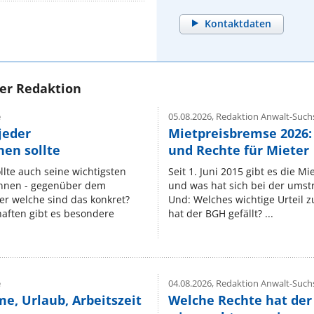
Kontaktdaten
rer Redaktion
e
05.08.2026,
Redaktion Anwalt-Suchs
jeder
Mietpreisbremse 2026:
en sollte
und Rechte für Mieter
lte auch seine wichtigsten
Seit 1. Juni 2015 gibt es die M
nnen - gegenüber dem
und was hat sich bei der umst
er welche sind das konkret?
Und: Welches wichtige Urteil 
ften gibt es besondere
hat der BGH gefällt? ...
e
04.08.2026,
Redaktion Anwalt-Suchs
e, Urlaub, Arbeitszeit
Welche Rechte hat der