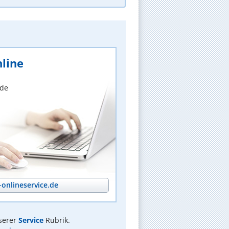
line
nde
onlineservice.de
serer
Service
Rubrik.