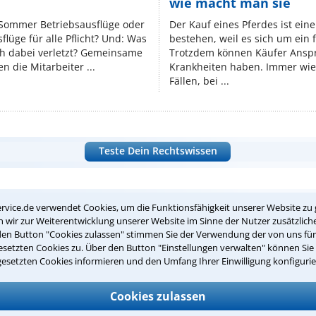
wie macht man sie
 Sommer Betriebsausflüge oder
Der Kauf eines Pferdes ist ein
lüge für alle Pflicht? Und: Was
bestehen, weil es sich um ein
ch dabei verletzt? Gemeinsame
Trotzdem können Käufer Ansp
n die Mitarbeiter ...
Krankheiten haben. Immer wied
Fällen, bei ...
Teste Dein Rechtswissen
suche?
rvice.de verwendet Cookies, um die Funktionsfähigkeit unserer Website zu 
wir zur Weiterentwicklung unserer Website im Sinne der Nutzer zusätzliche
den Button "Cookies zulassen" stimmen Sie der Verwendung der von uns fü
setzten Cookies zu. Über den Button "Einstellungen verwalten" können Sie 
ge
gesetzten Cookies informieren und den Umfang Ihrer Einwilligung konfigurie
ern. Anschließend werden sich spezialisierte Rechtsanwälte bei Ih
dung durch einen Anwalt ist für Sie kostenlos.
Cookies zulassen