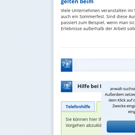
gelten beim
Viele Unternehmen veranstalten im
auch ein Sommerfest. Sind diese Ausf
passiert zum Beispiel, wenn man si
Erlebnisse außerhalb der Arbeit solle
Hilfe bei Ihrer Anwalt
anwalt-suchse
Außerdem setzen 
dem Klick auf 
Zwecke einge
Telefonhilfe
Beratungsanfra
ein
Sie können hier Ihren Fall schild
Vorgehen abzuklären. Die Rückmel