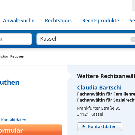
Anwalt-Suche
Rechtstipps
Rechtsprodukte
Se
ht
ristian Keuthen
Weitere Rechtsanwält
euthen
Claudia Bärtschi
Fachanwältin für Familienr
Fachanwältin für Sozialrech
Frankfurter Straße 95
34121 Kassel
n Kontaktdaten
Kontaktdaten
ormular