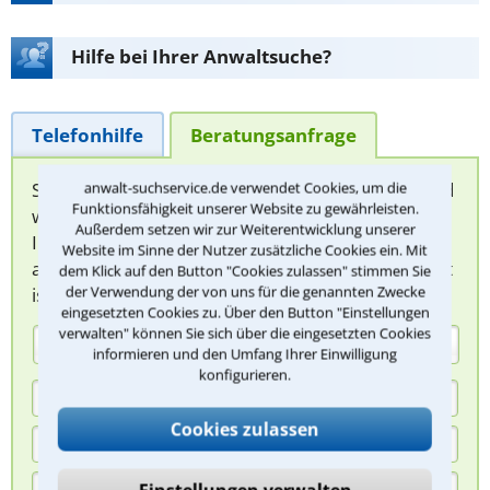
Hilfe bei Ihrer Anwaltsuche?
Telefonhilfe
Beratungsanfrage
Sie können hier Ihren Fall schildern. Anschließend
anwalt-suchservice.de verwendet Cookies, um die
Funktionsfähigkeit unserer Website zu gewährleisten.
werden sich spezialisierte Rechtsanwälte bei
Außerdem setzen wir zur Weiterentwicklung unserer
Ihnen melden, um das weitere Vorgehen
Website im Sinne der Nutzer zusätzliche Cookies ein. Mit
abzuklären. Die Rückmeldung durch einen Anwalt
dem Klick auf den Button "Cookies zulassen" stimmen Sie
der Verwendung der von uns für die genannten Zwecke
ist für Sie kostenlos.
eingesetzten Cookies zu. Über den Button "Einstellungen
verwalten" können Sie sich über die eingesetzten Cookies
(Anrede)
informieren und den Umfang Ihrer Einwilligung
konfigurieren.
Cookies zulassen