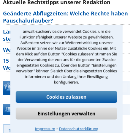
Aktuelle Rechtstipps unserer Redaktion
Geänderte Abflugzeiten: Welche Rechte haben
Pauschalurlauber?
Lärm von den Nachbarn: Welche Rechte
anwalt-suchservice.de verwendet Cookies, um die
Funktionsfähigkeit unserer Website zu gewährleisten.
stehen mir zu?
Außerdem setzen wir zur Weiterentwicklung unserer
Website im Sinne der Nutzer zusätzliche Cookies ein. Mit
Wer muss Zweitwohnungssteuer zahlen?
dem Klick auf den Button "Cookies zulassen" stimmen Sie
der Verwendung der von uns für die genannten Zwecke
15 elementare Rechte, die jeder
eingesetzten Cookies zu. Über den Button "Einstellungen
Wohnungseigentümer kennen sollte
verwalten" können Sie sich über die eingesetzten Cookies
informieren und den Umfang Ihrer Einwilligung
konfigurieren.
Teste Dein Rechtswissen
Cookies zulassen
Hilfe bei Ihrer Anwaltsuche?
Einstellungen verwalten
⁃
Impressum
Datenschutzerklärung
Telefonhilfe
Beratungsanfrage