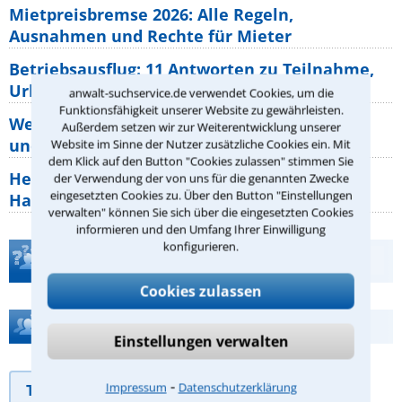
Mietpreisbremse 2026: Alle Regeln,
Ausnahmen und Rechte für Mieter
Betriebsausflug: 11 Antworten zu Teilnahme,
Urlaub, Arbeitszeit
anwalt-suchservice.de verwendet Cookies, um die
Funktionsfähigkeit unserer Website zu gewährleisten.
Welche Rechte hat der Käufer eines Pferdes
Außerdem setzen wir zur Weiterentwicklung unserer
und wie macht man sie
Website im Sinne der Nutzer zusätzliche Cookies ein. Mit
dem Klick auf den Button "Cookies zulassen" stimmen Sie
Heizungsaustausch abgesagt: Was müssen
der Verwendung der von uns für die genannten Zwecke
eingesetzten Cookies zu. Über den Button "Einstellungen
Hauseigentümer jetzt zum Thema
verwalten" können Sie sich über die eingesetzten Cookies
informieren und den Umfang Ihrer Einwilligung
konfigurieren.
Teste Dein Rechtswissen
Cookies zulassen
Hilfe bei Ihrer Anwaltsuche?
Einstellungen verwalten
⁃
Impressum
Datenschutzerklärung
Telefonhilfe
Beratungsanfrage