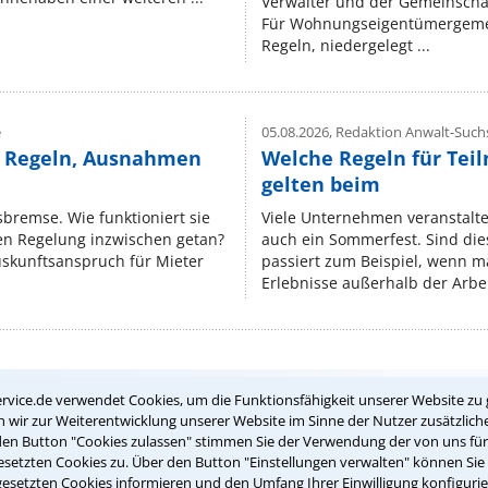
Verwalter und der Gemeinschaf
Für Wohnungseigentümergemei
Regeln, niedergelegt ...
e
05.08.2026,
Redaktion Anwalt-Suchs
e Regeln, Ausnahmen
Welche Regeln für Teil
gelten beim
isbremse. Wie funktioniert sie
Viele Unternehmen veranstalt
nen Regelung inzwischen getan?
auch ein Sommerfest. Sind dies
uskunftsanspruch für Mieter
passiert zum Beispiel, wenn m
Erlebnisse außerhalb der Arbeit
Teste Dein Rechtswissen
rvice.de verwendet Cookies, um die Funktionsfähigkeit unserer Website zu 
wir zur Weiterentwicklung unserer Website im Sinne der Nutzer zusätzliche
den Button "Cookies zulassen" stimmen Sie der Verwendung der von uns fü
setzten Cookies zu. Über den Button "Einstellungen verwalten" können Sie 
suche?
gesetzten Cookies informieren und den Umfang Ihrer Einwilligung konfigurie