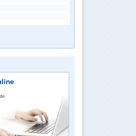
line
nde