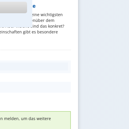
ennen sollte
, sollte auch seine wichtigsten
er kennen - gegenüber dem
t. Aber welche sind das konkret?
nschaften gibt es besondere
nen melden, um das weitere