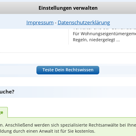
Wohnungseigentümer k
Einstellungen verwalten
n vielen deutschen Städten und
am jeweiligen Ort eine
Wer eine Eigentumswohnung hat
manchem gar nicht bewusst. Mit
Rechte als Wohnungseigentüm
Impressum
Datenschutzerklärung
⁃
nnehaben einer weiteren ...
Verwalter und der Gemeinschaf
Für Wohnungseigentümergemei
Regeln, niedergelegt ...
Teste Dein Rechtswissen
suche?
ge
ern. Anschließend werden sich spezialisierte Rechtsanwälte bei Ih
dung durch einen Anwalt ist für Sie kostenlos.