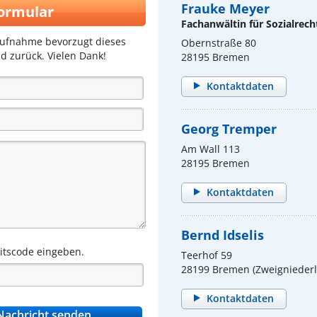
Frauke Meyer
ormular
Fachanwältin für Sozialrech
aufnahme bevorzugt dieses
Obernstraße 80
d zurück. Vielen Dank!
28195 Bremen
Kontaktdaten
Georg Tremper
Am Wall 113
28195 Bremen
Kontaktdaten
Bernd Idselis
eitscode eingeben.
Teerhof 59
28199 Bremen (Zweignieder
Kontaktdaten