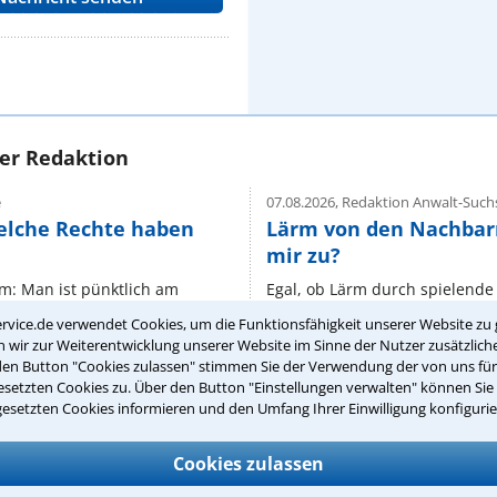
rer Redaktion
e
07.08.2026,
Redaktion Anwalt-Suchs
elche Rechte haben
Lärm von den Nachbar
mir zu?
um: Man ist pünktlich am
Egal, ob Lärm durch spielende 
rscheint nicht auf der
benachbarten Bolzplatz erzeugt 
rvice.de verwendet Cookies, um die Funktionsfähigkeit unserer Website zu 
stalter, wenn sich die
Wie können genervte Nachbarn
wir zur Weiterentwicklung unserer Website im Sinne der Nutzer zusätzliche
mmt es vor, dass sich
vorgehen? ...
den Button "Cookies zulassen" stimmen Sie der Verwendung der von uns fü
setzten Cookies zu. Über den Button "Einstellungen verwalten" können Sie 
gesetzten Cookies informieren und den Umfang Ihrer Einwilligung konfigurie
Cookies zulassen
e
06.08.2026,
Redaktion Anwalt-Suchs
teuer zahlen?
15 elementare Rechte, 