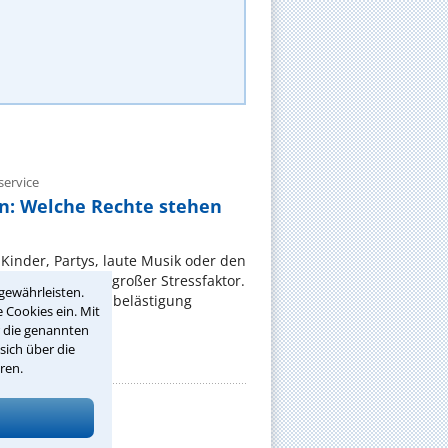
ervice
n: Welche Rechte stehen
Kinder, Partys, laute Musik oder den
wird: Er ist ein großer Stressfaktor.
gewährleisten.
 gegen die Lärmbelästigung
 Cookies ein. Mit
r die genannten
sich über die
ren.
ervice
die jeder