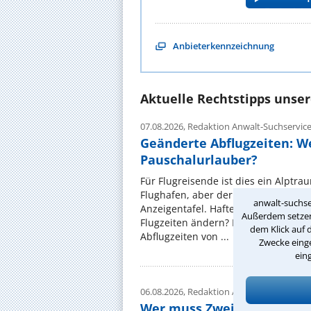
Anbieterkennzeichnung
Aktuelle Rechtstipps unse
07.08.2026,
Redaktion Anwalt-Suchservic
Geänderte Abflugzeiten: W
Pauschalurlauber?
Für Flugreisende ist dies ein Alptra
Flughafen, aber der gebuchte Flug e
anwalt-suchse
Anzeigentafel. Haftet der Reiseveran
Außerdem setzen 
Flugzeiten ändern? Immer wieder ko
dem Klick auf 
Abflugzeiten von ...
Zwecke einge
ein
06.08.2026,
Redaktion Anwalt-Suchservic
Wer muss Zweitwohnungss