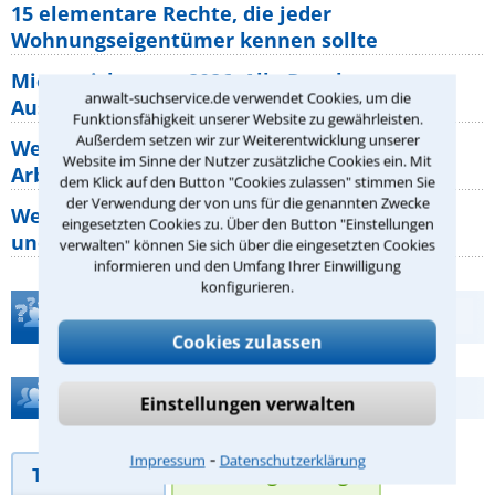
15 elementare Rechte, die jeder
Wohnungseigentümer kennen sollte
Mietpreisbremse 2026: Alle Regeln,
anwalt-suchservice.de verwendet Cookies, um die
Ausnahmen und Rechte für Mieter
Funktionsfähigkeit unserer Website zu gewährleisten.
Außerdem setzen wir zur Weiterentwicklung unserer
Welche Regeln für Teilnahme, Urlaub,
Website im Sinne der Nutzer zusätzliche Cookies ein. Mit
Arbeitszeit gelten beim
dem Klick auf den Button "Cookies zulassen" stimmen Sie
der Verwendung der von uns für die genannten Zwecke
Welche Rechte hat der Käufer eines Pferdes
eingesetzten Cookies zu. Über den Button "Einstellungen
und wie macht man sie
verwalten" können Sie sich über die eingesetzten Cookies
informieren und den Umfang Ihrer Einwilligung
konfigurieren.
Teste Dein Rechtswissen
Cookies zulassen
Hilfe bei Ihrer Anwaltsuche?
Einstellungen verwalten
⁃
Impressum
Datenschutzerklärung
Telefonhilfe
Beratungsanfrage