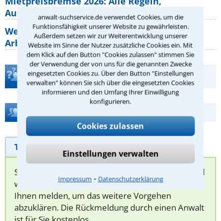
Mietpreisbremse 2026: Alle Regeln,
Ausnahmen und Rechte für Mieter
anwalt-suchservice.de verwendet Cookies, um die
Funktionsfähigkeit unserer Website zu gewährleisten.
Welche Regeln für Teilnahme, Urlaub,
Außerdem setzen wir zur Weiterentwicklung unserer
Arbeitszeit gelten beim
Website im Sinne der Nutzer zusätzliche Cookies ein. Mit
dem Klick auf den Button "Cookies zulassen" stimmen Sie
der Verwendung der von uns für die genannten Zwecke
eingesetzten Cookies zu. Über den Button "Einstellungen
Teste Dein Rechtswissen
verwalten" können Sie sich über die eingesetzten Cookies
informieren und den Umfang Ihrer Einwilligung
konfigurieren.
Hilfe bei Ihrer Anwaltsuche?
Cookies zulassen
Telefonhilfe
Beratungsanfrage
Einstellungen verwalten
Sie können hier Ihren Fall schildern. Anschließend
⁃
Impressum
Datenschutzerklärung
werden sich spezialisierte Rechtsanwälte bei
Ihnen melden, um das weitere Vorgehen
abzuklären. Die Rückmeldung durch einen Anwalt
ist für Sie kostenlos.