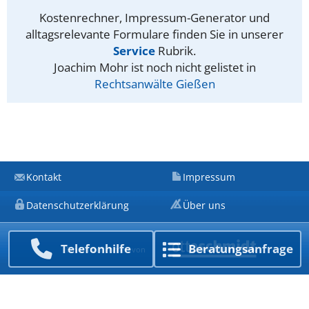
Kostenrechner, Impressum-Generator und
alltagsrelevante Formulare finden Sie in unserer
Service
Rubrik.
Joachim Mohr ist noch nicht gelistet in
Rechtsanwälte Gießen
Kontakt
Impressum
Datenschutzerklärung
Über uns
Telefon­hilfe
Beratungs­anfrage
Ein Unternehmen von