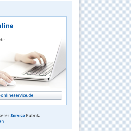
line
nde
onlineservice.de
serer
Service
Rubrik.
en