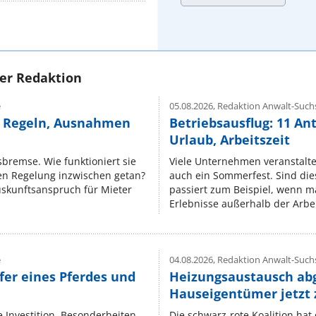
rer Redaktion
e
05.08.2026,
Redaktion Anwalt-Suchs
e Regeln, Ausnahmen
Betriebsausflug: 11 An
Urlaub, Arbeitszeit
isbremse. Wie funktioniert sie
Viele Unternehmen veranstalt
nen Regelung inzwischen getan?
auch ein Sommerfest. Sind dies
uskunftsanspruch für Mieter
passiert zum Beispiel, wenn m
Erlebnisse außerhalb der Arbeit
e
04.08.2026,
Redaktion Anwalt-Suchs
fer eines Pferdes und
Heizungsaustausch ab
Hauseigentümer jetzt
e Investition. Besonderheiten
Die schwarz-rote Koalition ha