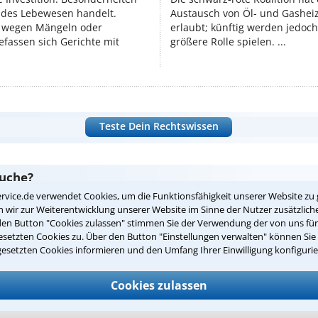
endes Lebewesen handelt.
Austausch von Öl‑ und Gasheiz
 wegen Mängeln oder
erlaubt; künftig werden jedoch
fassen sich Gerichte mit
größere Rolle spielen. ...
Teste Dein Rechtswissen
suche?
rvice.de verwendet Cookies, um die Funktionsfähigkeit unserer Website zu 
wir zur Weiterentwicklung unserer Website im Sinne der Nutzer zusätzliche
den Button "Cookies zulassen" stimmen Sie der Verwendung der von uns fü
ge
setzten Cookies zu. Über den Button "Einstellungen verwalten" können Sie 
gesetzten Cookies informieren und den Umfang Ihrer Einwilligung konfigurie
ern. Anschließend werden sich spezialisierte Rechtsanwälte bei Ih
dung durch einen Anwalt ist für Sie kostenlos.
Cookies zulassen
(Anrede)