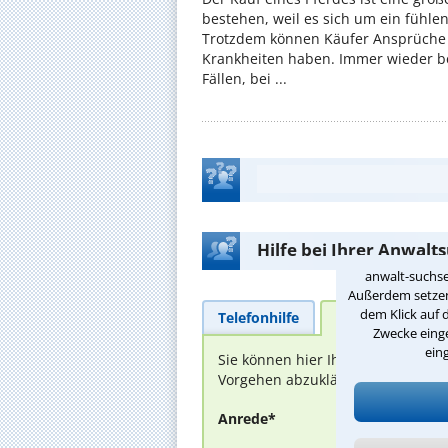
bestehen, weil es sich um ein fühl
Trotzdem können Käufer Ansprüche
Krankheiten haben. Immer wieder be
Fällen, bei ...
Hilfe bei Ihrer Anwalt
anwalt-suchse
Außerdem setzen 
dem Klick auf 
Telefonhilfe
Beratungsanfra
Zwecke einge
ein
Sie können hier Ihren Fall schild
Vorgehen abzuklären. Die Rückmel
Anrede*