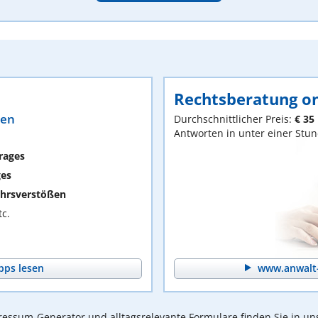
Rechtsberatung on
ten
Durchschnittlicher Preis:
€ 35
Antworten in unter einer Stu
rages
ges
hrsverstößen
c.
pps lesen
www.anwalt-
essum-Generator und alltagsrelevante Formulare finden Sie in un