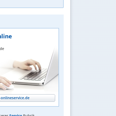
line
nde
onlineservice.de
serer
Service
Rubrik.