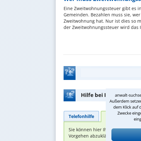
Eine Zweitwohnungssteuer gibt es i
Gemeinden. Bezahlen muss sie, wer 
Zweitwohnung hat. Nur ist dies so 
der Zweitwohnungssteuer wird das I
Hilfe bei Ihrer Anwalt
anwalt-suchse
Außerdem setzen 
dem Klick auf 
Zwecke einge
Telefonhilfe
Beratungsanfra
ein
Sie können hier Ihren Fall schild
Vorgehen abzuklären. Die Rückmel