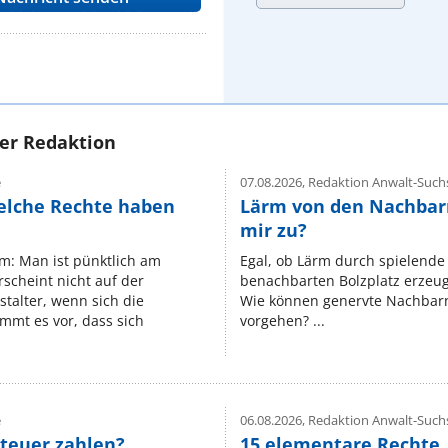
rer Redaktion
e
07.08.2026,
Redaktion Anwalt-Suchs
elche Rechte haben
Lärm von den Nachbar
mir zu?
um: Man ist pünktlich am
Egal, ob Lärm durch spielende 
rscheint nicht auf der
benachbarten Bolzplatz erzeugt 
stalter, wenn sich die
Wie können genervte Nachbarn
mmt es vor, dass sich
vorgehen? ...
e
06.08.2026,
Redaktion Anwalt-Suchs
teuer zahlen?
15 elementare Rechte, 