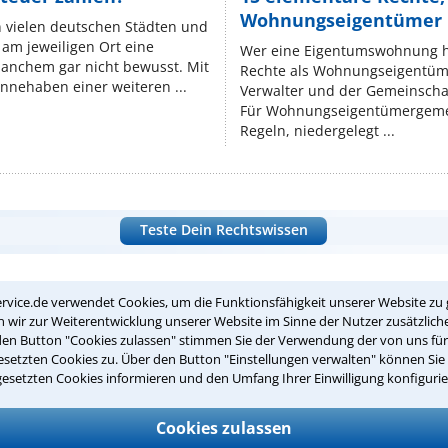
Wohnungseigentümer k
n vielen deutschen Städten und
am jeweiligen Ort eine
Wer eine Eigentumswohnung hat
manchem gar nicht bewusst. Mit
Rechte als Wohnungseigentüm
nnehaben einer weiteren ...
Verwalter und der Gemeinschaf
Für Wohnungseigentümergemei
Regeln, niedergelegt ...
Teste Dein Rechtswissen
suche?
rvice.de verwendet Cookies, um die Funktionsfähigkeit unserer Website zu 
wir zur Weiterentwicklung unserer Website im Sinne der Nutzer zusätzliche
den Button "Cookies zulassen" stimmen Sie der Verwendung der von uns fü
setzten Cookies zu. Über den Button "Einstellungen verwalten" können Sie 
ge
gesetzten Cookies informieren und den Umfang Ihrer Einwilligung konfigurie
ern. Anschließend werden sich spezialisierte Rechtsanwälte bei Ih
Cookies zulassen
dung durch einen Anwalt ist für Sie kostenlos.