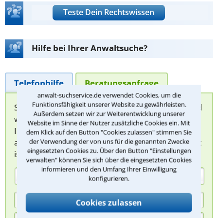
Teste Dein Rechtswissen
Hilfe bei Ihrer Anwaltsuche?
Telefonhilfe
Beratungsanfrage
anwalt-suchservice.de verwendet Cookies, um die
Funktionsfähigkeit unserer Website zu gewährleisten.
Sie können hier Ihren Fall schildern. Anschließend
Außerdem setzen wir zur Weiterentwicklung unserer
werden sich spezialisierte Rechtsanwälte bei
Website im Sinne der Nutzer zusätzliche Cookies ein. Mit
Ihnen melden, um das weitere Vorgehen
dem Klick auf den Button "Cookies zulassen" stimmen Sie
abzuklären. Die Rückmeldung durch einen Anwalt
der Verwendung der von uns für die genannten Zwecke
eingesetzten Cookies zu. Über den Button "Einstellungen
ist für Sie kostenlos.
verwalten" können Sie sich über die eingesetzten Cookies
informieren und den Umfang Ihrer Einwilligung
(Anrede)
konfigurieren.
Cookies zulassen