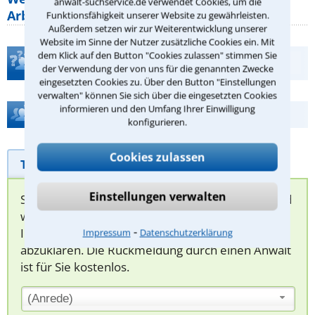
anwalt-suchservice.de verwendet Cookies, um die
Arbeitszeit gelten beim
Funktionsfähigkeit unserer Website zu gewährleisten.
Außerdem setzen wir zur Weiterentwicklung unserer
Website im Sinne der Nutzer zusätzliche Cookies ein. Mit
dem Klick auf den Button "Cookies zulassen" stimmen Sie
Teste Dein Rechtswissen
der Verwendung der von uns für die genannten Zwecke
eingesetzten Cookies zu. Über den Button "Einstellungen
verwalten" können Sie sich über die eingesetzten Cookies
informieren und den Umfang Ihrer Einwilligung
Hilfe bei Ihrer Anwaltsuche?
konfigurieren.
Cookies zulassen
Telefonhilfe
Beratungsanfrage
Einstellungen verwalten
Sie können hier Ihren Fall schildern. Anschließend
werden sich spezialisierte Rechtsanwälte bei
⁃
Ihnen melden, um das weitere Vorgehen
Impressum
Datenschutzerklärung
abzuklären. Die Rückmeldung durch einen Anwalt
ist für Sie kostenlos.
(Anrede)