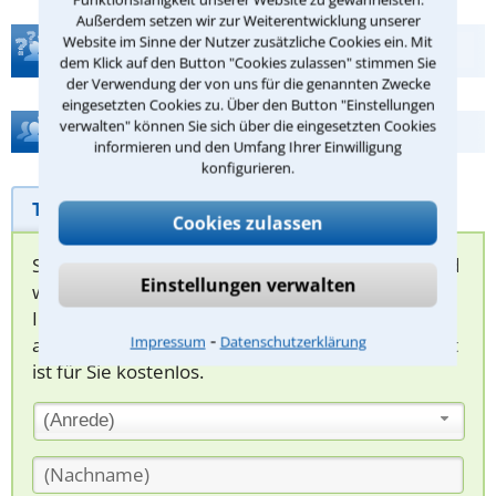
Außerdem setzen wir zur Weiterentwicklung unserer
Website im Sinne der Nutzer zusätzliche Cookies ein. Mit
Teste Dein Rechtswissen
dem Klick auf den Button "Cookies zulassen" stimmen Sie
der Verwendung der von uns für die genannten Zwecke
eingesetzten Cookies zu. Über den Button "Einstellungen
verwalten" können Sie sich über die eingesetzten Cookies
Hilfe bei Ihrer Anwaltsuche?
informieren und den Umfang Ihrer Einwilligung
konfigurieren.
Telefonhilfe
Beratungsanfrage
Cookies zulassen
Sie können hier Ihren Fall schildern. Anschließend
Einstellungen verwalten
werden sich spezialisierte Rechtsanwälte bei
Ihnen melden, um das weitere Vorgehen
⁃
Impressum
Datenschutzerklärung
abzuklären. Die Rückmeldung durch einen Anwalt
ist für Sie kostenlos.
(Anrede)