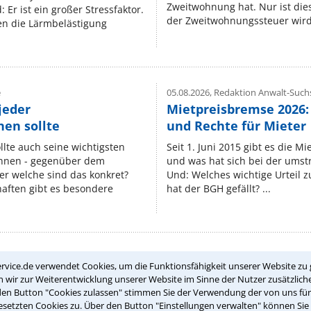
Zweitwohnung hat. Nur ist die
 Er ist ein großer Stressfaktor.
der Zweitwohnungssteuer wird 
n die Lärmbelästigung
e
05.08.2026,
Redaktion Anwalt-Suchs
jeder
Mietpreisbremse 2026:
en sollte
und Rechte für Mieter
lte auch seine wichtigsten
Seit 1. Juni 2015 gibt es die M
nnen - gegenüber dem
und was hat sich bei der umst
er welche sind das konkret?
Und: Welches wichtige Urteil 
ften gibt es besondere
hat der BGH gefällt? ...
rvice.de verwendet Cookies, um die Funktionsfähigkeit unserer Website zu 
Teste Dein Rechtswissen
wir zur Weiterentwicklung unserer Website im Sinne der Nutzer zusätzliche
den Button "Cookies zulassen" stimmen Sie der Verwendung der von uns fü
setzten Cookies zu. Über den Button "Einstellungen verwalten" können Sie 