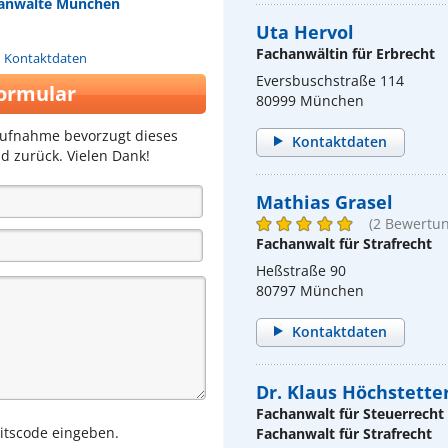
tsanwälte München
Uta Hervol
Fachanwältin für Erbrecht
n Kontaktdaten
Eversbuschstraße 114
ormular
80999 München
aufnahme bevorzugt dieses
Kontaktdaten
d zurück. Vielen Dank!
Mathias Grasel
(2 Bewertu
Fachanwalt für Strafrecht
Heßstraße 90
80797 München
Kontaktdaten
Dr. Klaus Höchstette
Fachanwalt für Steuerrecht
eitscode eingeben.
Fachanwalt für Strafrecht