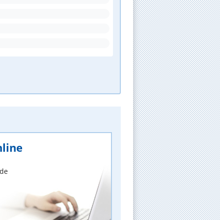
line
nde