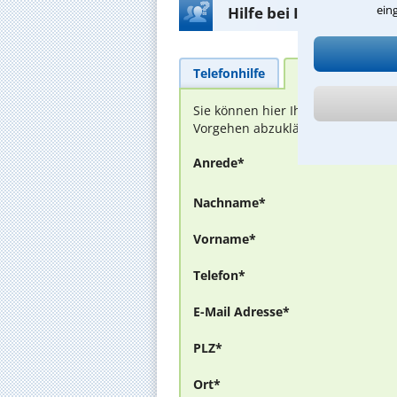
ein
Hilfe bei Ihrer Anwalt
Telefonhilfe
Beratungsanfra
Sie können hier Ihren Fall schild
Vorgehen abzuklären. Die Rückmel
Anrede*
Nachname*
Vorname*
Telefon*
E-Mail Adresse*
PLZ*
Ort*