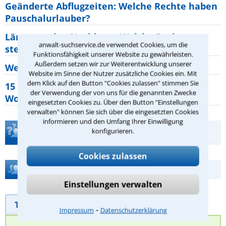
Geänderte Abflugzeiten: Welche Rechte haben
Pauschalurlauber?
Lärm von den Nachbarn: Welche Rechte
anwalt-suchservice.de verwendet Cookies, um die
stehen mir zu?
Funktionsfähigkeit unserer Website zu gewährleisten.
Außerdem setzen wir zur Weiterentwicklung unserer
Wer muss Zweitwohnungssteuer zahlen?
Website im Sinne der Nutzer zusätzliche Cookies ein. Mit
dem Klick auf den Button "Cookies zulassen" stimmen Sie
15 elementare Rechte, die jeder
der Verwendung der von uns für die genannten Zwecke
Wohnungseigentümer kennen sollte
eingesetzten Cookies zu. Über den Button "Einstellungen
verwalten" können Sie sich über die eingesetzten Cookies
informieren und den Umfang Ihrer Einwilligung
Teste Dein Rechtswissen
konfigurieren.
Cookies zulassen
Hilfe bei Ihrer Anwaltsuche?
Einstellungen verwalten
Telefonhilfe
Beratungsanfrage
⁃
Impressum
Datenschutzerklärung