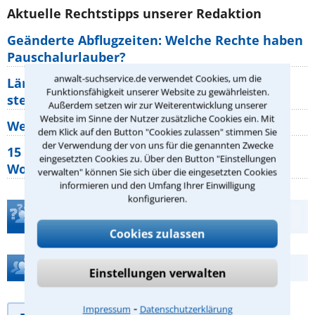
Aktuelle Rechtstipps unserer Redaktion
Geänderte Abflugzeiten: Welche Rechte haben
Pauschalurlauber?
anwalt-suchservice.de verwendet Cookies, um die
Lärm von den Nachbarn: Welche Rechte
Funktionsfähigkeit unserer Website zu gewährleisten.
stehen mir zu?
Außerdem setzen wir zur Weiterentwicklung unserer
Website im Sinne der Nutzer zusätzliche Cookies ein. Mit
Wer muss Zweitwohnungssteuer zahlen?
dem Klick auf den Button "Cookies zulassen" stimmen Sie
der Verwendung der von uns für die genannten Zwecke
15 elementare Rechte, die jeder
eingesetzten Cookies zu. Über den Button "Einstellungen
Wohnungseigentümer kennen sollte
verwalten" können Sie sich über die eingesetzten Cookies
informieren und den Umfang Ihrer Einwilligung
konfigurieren.
Teste Dein Rechtswissen
Cookies zulassen
Hilfe bei Ihrer Anwaltsuche?
Einstellungen verwalten
⁃
Impressum
Datenschutzerklärung