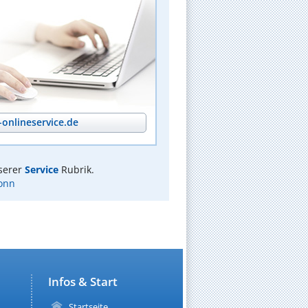
onlineservice.de
serer
Service
Rubrik.
onn
Infos & Start
Startseite