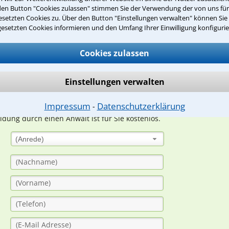
den Button "Cookies zulassen" stimmen Sie der Verwendung der von uns fü
Teste Dein Rechtswissen
setzten Cookies zu. Über den Button "Einstellungen verwalten" können Sie 
gesetzten Cookies informieren und den Umfang Ihrer Einwilligung konfigurie
suche?
Cookies zulassen
Einstellungen verwalten
ge
Impressum
Datenschutzerklärung
⁃
ern. Anschließend werden sich spezialisierte Rechtsanwälte bei Ih
dung durch einen Anwalt ist für Sie kostenlos.
(Anrede)