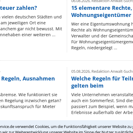
e
06.08.2026,
Redaktion Anwalt-Suchs
teuer zahlen?
15 elementare Rechte, 
Wohnungseigentümer k
n vielen deutschen Städten und
am jeweiligen Ort eine
Wer eine Eigentumswohnung hat
manchem gar nicht bewusst. Mit
Rechte als Wohnungseigentüm
nnehaben einer weiteren ...
Verwalter und der Gemeinschaf
Für Wohnungseigentümergemei
Regeln, niedergelegt ...
e
05.08.2026,
Redaktion Anwalt-Suchs
e Regeln, Ausnahmen
Welche Regeln für Teil
gelten beim
isbremse. Wie funktioniert sie
Viele Unternehmen veranstalt
nen Regelung inzwischen getan?
auch ein Sommerfest. Sind dies
uskunftsanspruch für Mieter
passiert zum Beispiel, wenn m
Erlebnisse außerhalb der Arbeit
rvice.de verwendet Cookies, um die Funktionsfähigkeit unserer Website zu 
wir zur Weiterentwicklung unserer Website im Sinne der Nutzer zusätzliche