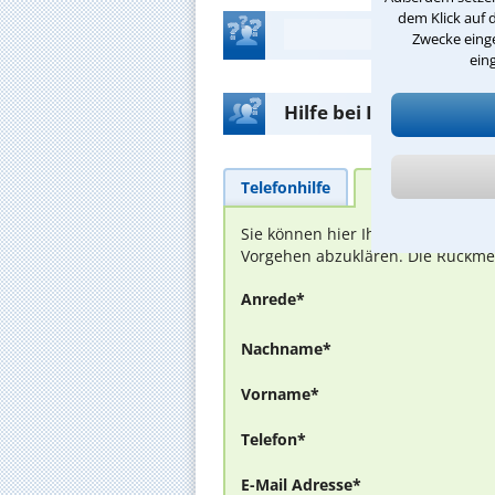
dem Klick auf 
Zwecke einge
ein
Hilfe bei Ihrer Anwalt
Telefonhilfe
Beratungsanfra
Sie können hier Ihren Fall schild
Vorgehen abzuklären. Die Rückmel
Anrede*
Nachname*
Vorname*
Telefon*
E-Mail Adresse*