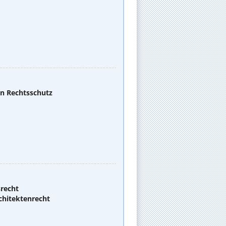
en Rechtsschutz
srecht
chitektenrecht