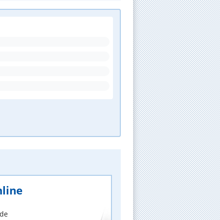
line
nde