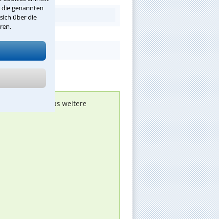
r die genannten
sich über die
ren.
nen melden, um das weitere