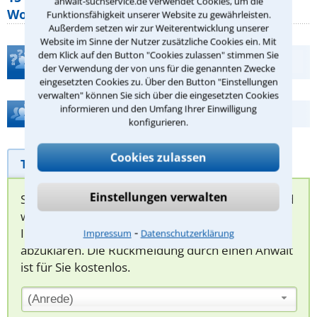
anwalt-suchservice.de verwendet Cookies, um die
Wohnungseigentümer kennen sollte
Funktionsfähigkeit unserer Website zu gewährleisten.
Außerdem setzen wir zur Weiterentwicklung unserer
Website im Sinne der Nutzer zusätzliche Cookies ein. Mit
dem Klick auf den Button "Cookies zulassen" stimmen Sie
Teste Dein Rechtswissen
der Verwendung der von uns für die genannten Zwecke
eingesetzten Cookies zu. Über den Button "Einstellungen
verwalten" können Sie sich über die eingesetzten Cookies
informieren und den Umfang Ihrer Einwilligung
Hilfe bei Ihrer Anwaltsuche?
konfigurieren.
Cookies zulassen
Telefonhilfe
Beratungsanfrage
Einstellungen verwalten
Sie können hier Ihren Fall schildern. Anschließend
werden sich spezialisierte Rechtsanwälte bei
⁃
Ihnen melden, um das weitere Vorgehen
Impressum
Datenschutzerklärung
abzuklären. Die Rückmeldung durch einen Anwalt
ist für Sie kostenlos.
(Anrede)