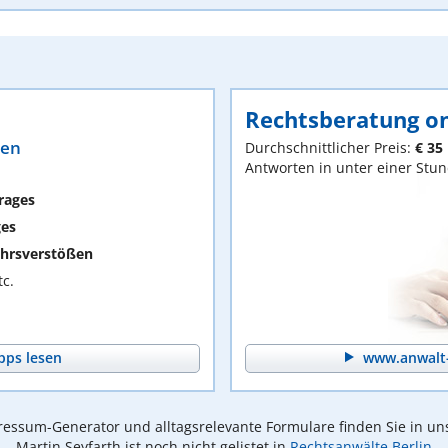
Rechtsberatung on
ten
Durchschnittlicher Preis:
€ 35
Antworten in unter einer Stu
rages
ges
hrsverstößen
c.
pps lesen
www.anwalt-
essum-Generator und alltagsrelevante Formulare finden Sie in un
Martin Seyfarth ist noch nicht gelistet in
Rechtsanwälte Berlin