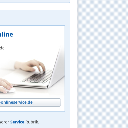
line
nde
onlineservice.de
serer
Service
Rubrik.