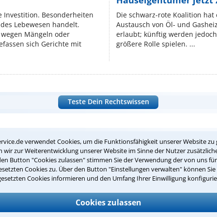
Hauseigentümer jetzt
e Investition. Besonderheiten
Die schwarz-rote Koalition ha
endes Lebewesen handelt.
Austausch von Öl‑ und Gasheiz
 wegen Mängeln oder
erlaubt; künftig werden jedoch
fassen sich Gerichte mit
größere Rolle spielen. ...
Teste Dein Rechtswissen
suche?
rvice.de verwendet Cookies, um die Funktionsfähigkeit unserer Website zu 
wir zur Weiterentwicklung unserer Website im Sinne der Nutzer zusätzliche
den Button "Cookies zulassen" stimmen Sie der Verwendung der von uns fü
ge
setzten Cookies zu. Über den Button "Einstellungen verwalten" können Sie 
gesetzten Cookies informieren und den Umfang Ihrer Einwilligung konfigurie
ern. Anschließend werden sich spezialisierte Rechtsanwälte bei Ih
dung durch einen Anwalt ist für Sie kostenlos.
Cookies zulassen