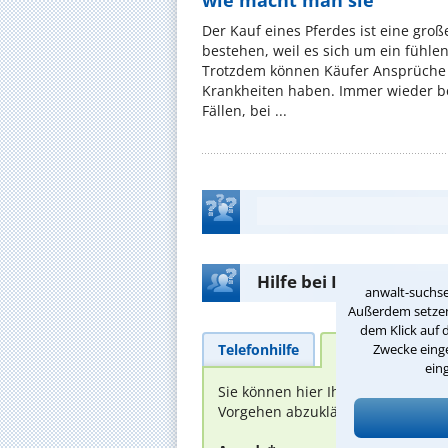
wie macht man sie
Der Kauf eines Pferdes ist eine groß
bestehen, weil es sich um ein fühl
Trotzdem können Käufer Ansprüche
Krankheiten haben. Immer wieder be
Fällen, bei ...
Hilfe bei Ihrer Anwalt
anwalt-suchse
Außerdem setzen 
dem Klick auf 
Telefonhilfe
Beratungsanfra
Zwecke einge
ein
Sie können hier Ihren Fall schild
Vorgehen abzuklären. Die Rückmel