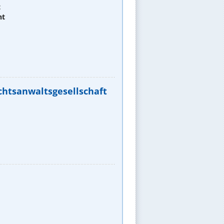
t
ht
chtsanwaltsgesellschaft