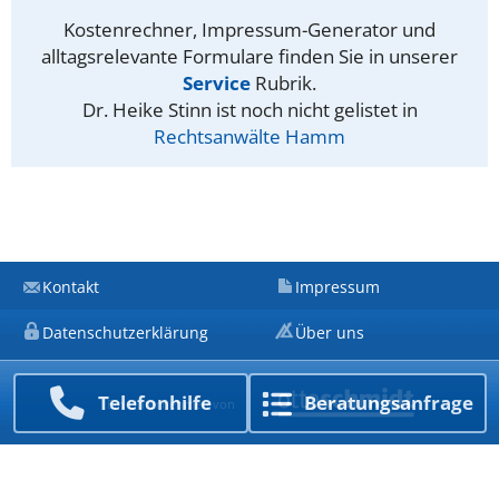
Kostenrechner, Impressum-Generator und
alltagsrelevante Formulare finden Sie in unserer
Service
Rubrik.
Dr. Heike Stinn ist noch nicht gelistet in
Rechtsanwälte Hamm
Kontakt
Impressum
Datenschutzerklärung
Über uns
Telefon­hilfe
Beratungs­anfrage
Ein Unternehmen von