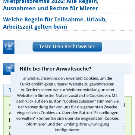
Mietpreisbremse 2026: Alle Regeln,
Ausnahmen und Rechte für Mieter
Welche Regeln für Teilnahme, Urlaub,
Arbeitszeit gelten beim
Teste Dein Rechtswissen
Hilfe bei Ihrer Anwaltsuche?
anwalt-suchservice.de verwendet Cookies, um die
Funktionsfähigkeit unserer Website zu gewährleisten.
Telefonhilfe
Beratungsanfrage
Außerdem setzen wir zur Weiterentwicklung unserer
Website im Sinne der Nutzer zusätzliche Cookies ein. Mit
dem Klick auf den Button "Cookies zulassen" stimmen Sie
Sie können hier Ihren Fall schildern. Anschließend
der Verwendung der von uns für die genannten Zwecke
werden sich spezialisierte Rechtsanwälte bei
eingesetzten Cookies zu. Über den Button "Einstellungen
verwalten" können Sie sich über die eingesetzten Cookies
Ihnen melden, um das weitere Vorgehen
informieren und den Umfang Ihrer Einwilligung
abzuklären. Die Rückmeldung durch einen Anwalt
konfigurieren.
ist für Sie kostenlos.