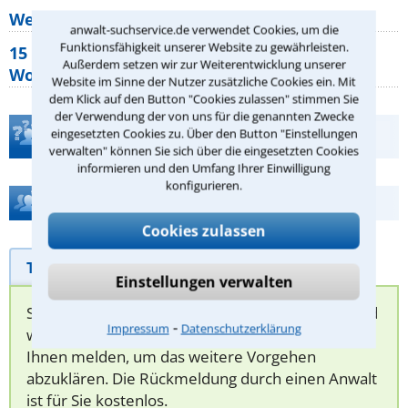
Wer muss Zweitwohnungssteuer zahlen?
anwalt-suchservice.de verwendet Cookies, um die
Funktionsfähigkeit unserer Website zu gewährleisten.
15 elementare Rechte, die jeder
Außerdem setzen wir zur Weiterentwicklung unserer
Wohnungseigentümer kennen sollte
Website im Sinne der Nutzer zusätzliche Cookies ein. Mit
dem Klick auf den Button "Cookies zulassen" stimmen Sie
der Verwendung der von uns für die genannten Zwecke
Teste Dein Rechtswissen
eingesetzten Cookies zu. Über den Button "Einstellungen
verwalten" können Sie sich über die eingesetzten Cookies
informieren und den Umfang Ihrer Einwilligung
konfigurieren.
Hilfe bei Ihrer Anwaltsuche?
Cookies zulassen
Telefonhilfe
Beratungsanfrage
Einstellungen verwalten
Sie können hier Ihren Fall schildern. Anschließend
⁃
Impressum
Datenschutzerklärung
werden sich spezialisierte Rechtsanwälte bei
Ihnen melden, um das weitere Vorgehen
abzuklären. Die Rückmeldung durch einen Anwalt
ist für Sie kostenlos.