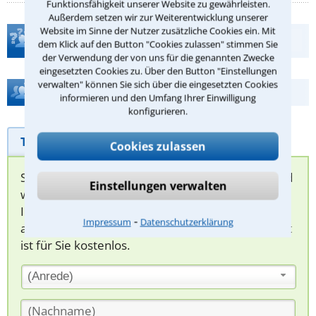
Funktionsfähigkeit unserer Website zu gewährleisten.
Außerdem setzen wir zur Weiterentwicklung unserer
Website im Sinne der Nutzer zusätzliche Cookies ein. Mit
Teste Dein Rechtswissen
dem Klick auf den Button "Cookies zulassen" stimmen Sie
der Verwendung der von uns für die genannten Zwecke
eingesetzten Cookies zu. Über den Button "Einstellungen
verwalten" können Sie sich über die eingesetzten Cookies
Hilfe bei Ihrer Anwaltsuche?
informieren und den Umfang Ihrer Einwilligung
konfigurieren.
Telefonhilfe
Beratungsanfrage
Cookies zulassen
Sie können hier Ihren Fall schildern. Anschließend
Einstellungen verwalten
werden sich spezialisierte Rechtsanwälte bei
Ihnen melden, um das weitere Vorgehen
⁃
Impressum
Datenschutzerklärung
abzuklären. Die Rückmeldung durch einen Anwalt
ist für Sie kostenlos.
(Anrede)