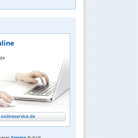
line
nde
onlineservice.de
serer
Service
Rubrik.