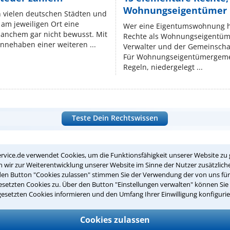
Wohnungseigentümer k
n vielen deutschen Städten und
am jeweiligen Ort eine
Wer eine Eigentumswohnung hat
manchem gar nicht bewusst. Mit
Rechte als Wohnungseigentüm
nnehaben einer weiteren ...
Verwalter und der Gemeinschaf
Für Wohnungseigentümergemei
Regeln, niedergelegt ...
Teste Dein Rechtswissen
suche?
rvice.de verwendet Cookies, um die Funktionsfähigkeit unserer Website zu 
wir zur Weiterentwicklung unserer Website im Sinne der Nutzer zusätzliche
den Button "Cookies zulassen" stimmen Sie der Verwendung der von uns fü
setzten Cookies zu. Über den Button "Einstellungen verwalten" können Sie 
ge
gesetzten Cookies informieren und den Umfang Ihrer Einwilligung konfigurie
ern. Anschließend werden sich spezialisierte Rechtsanwälte bei Ih
Cookies zulassen
dung durch einen Anwalt ist für Sie kostenlos.