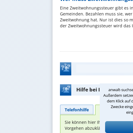
Eine Zweitwohnungssteuer gibt es i
Gemeinden. Bezahlen muss sie, wer 
Zweitwohnung hat. Nur ist dies so 
der Zweitwohnungssteuer wird das I
Hilfe bei Ihrer Anwalt
anwalt-suchse
Außerdem setzen 
dem Klick auf 
Zwecke einge
Telefonhilfe
Beratungsanfra
ein
Sie können hier Ihren Fall schild
Vorgehen abzuklären. Die Rückmel