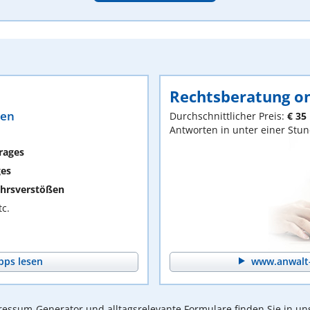
Rechtsberatung on
ten
Durchschnittlicher Preis:
€ 35
Antworten in unter einer Stu
rages
ges
hrsverstößen
c.
pps lesen
www.anwalt-
essum-Generator und alltagsrelevante Formulare finden Sie in un