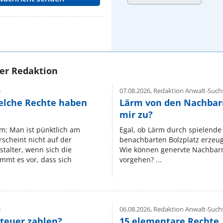
rer Redaktion
e
07.08.2026,
Redaktion Anwalt-Suchs
elche Rechte haben
Lärm von den Nachbar
mir zu?
um: Man ist pünktlich am
Egal, ob Lärm durch spielende 
rscheint nicht auf der
benachbarten Bolzplatz erzeugt 
stalter, wenn sich die
Wie können genervte Nachbarn
mmt es vor, dass sich
vorgehen? ...
e
06.08.2026,
Redaktion Anwalt-Suchs
teuer zahlen?
15 elementare Rechte, 