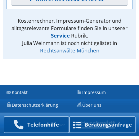
Kostenrechner, Impressum-Generator und
alltagsrelevante Formulare finden Sie in unserer
Service
Rubrik.
Julia Weinmann ist noch nicht gelistet in
Rechtsanwälte München
Kontakt
Impressum
Datenschutzerklärung
Über uns
Telefon­hilfe
Beratungs­anfrage
Ein Unternehmen von