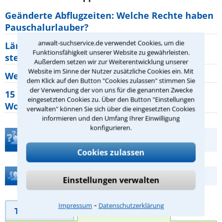
Geänderte Abflugzeiten: Welche Rechte haben
Pauschalurlauber?
anwalt-suchservice.de verwendet Cookies, um die
Lärm von den Nachbarn: Welche Rechte
Funktionsfähigkeit unserer Website zu gewährleisten.
stehen mir zu?
Außerdem setzen wir zur Weiterentwicklung unserer
Website im Sinne der Nutzer zusätzliche Cookies ein. Mit
Wer muss Zweitwohnungssteuer zahlen?
dem Klick auf den Button "Cookies zulassen" stimmen Sie
der Verwendung der von uns für die genannten Zwecke
15 elementare Rechte, die jeder
eingesetzten Cookies zu. Über den Button "Einstellungen
Wohnungseigentümer kennen sollte
verwalten" können Sie sich über die eingesetzten Cookies
informieren und den Umfang Ihrer Einwilligung
konfigurieren.
Teste Dein Rechtswissen
Cookies zulassen
Hilfe bei Ihrer Anwaltsuche?
Einstellungen verwalten
⁃
Impressum
Datenschutzerklärung
Telefonhilfe
Beratungsanfrage