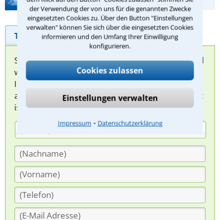
Hilfe bei Ihrer Anwaltsuche?
der Verwendung der von uns für die genannten Zwecke
eingesetzten Cookies zu. Über den Button "Einstellungen
verwalten" können Sie sich über die eingesetzten Cookies
Telefonhilfe
Beratungsanfrage
informieren und den Umfang Ihrer Einwilligung
konfigurieren.
Sie können hier Ihren Fall schildern. Anschließend
Cookies zulassen
werden sich spezialisierte Rechtsanwälte bei
Ihnen melden, um das weitere Vorgehen
abzuklären. Die Rückmeldung durch einen Anwalt
Einstellungen verwalten
ist für Sie kostenlos.
⁃
Impressum
Datenschutzerklärung
(Anrede)